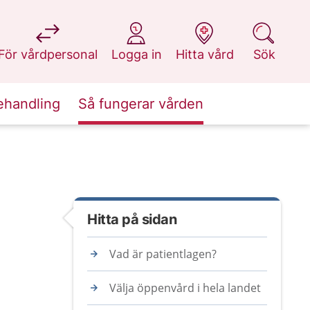
på 1177.se
på 1177.se
på 1177.se
på 1177.se
För vårdpersonal
Logga in
Hitta vård
Sök
ehandling
Så fungerar vården
Hitta på sidan
Vad är patientlagen?
Välja öppenvård i hela landet