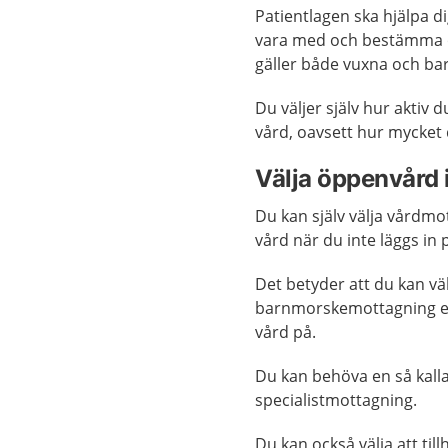
Patientlagen ska hjälpa di
vara med och bestämma o
gäller både vuxna och ba
Du väljer själv hur aktiv 
vård, oavsett hur mycket d
Välja öppenvård i
Du kan själv välja vårdm
vård när du inte läggs in 
Det betyder att du kan väl
barnmorskemottagning ell
vård på.
Du kan behöva en så kalla
specialistmottagning.
Du kan också välja att till