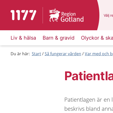
Till startsidan för 1177
Du ha
Välj
e
r
Liv & hälsa
Barn & gravid
Olyckor & sk
Du är här:
Start
Så fungerar vården
Var med och b
Patientl
Patientlagen är en l
beskrivs bland anna