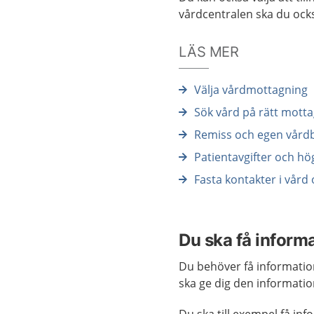
vårdcentralen ska du ocks
LÄS MER
Välja vårdmottagning
Sök vård på rätt mott
Remiss och egen vård
Patientavgifter och h
Fasta kontakter i vår
Du ska få inform
Du behöver få information
ska ge dig den informati
Du ska till exempel få in