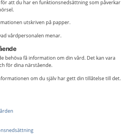
 för att du har en funktionsnedsättning som påverkar
hörsel.
rmationen utskriven på papper.
 vad vårdpersonalen menar.
tående
de behöva få information om din vård. Det kan vara
 och för dina närstående.
ormationen om du själv har gett din tillåtelse till det.
 vården
ionsnedsättning