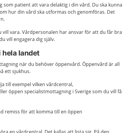
g som patient att vara delaktig i din vård. Du ska kunna
m hur din vård ska utformas och genomföras. Det
rn.
du vill vara. Vårdpersonalen har ansvar för att du får bra
u vill engagera dig själv.
 hela landet
ottagning när du behöver öppenvård. Öppenvård är all
på ett sjukhus.
ja till exempel vilken vårdcentral,
er öppen specialistmottagning i Sverige som du vill få
d remiss för att komma till en öppen
höra en vårdcentral. Det kallas att lista sig. På den