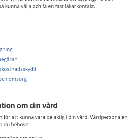
å kunna välja och få en fast läkarkontakt.
agning
begäran
ögkostnadsskydd
d och omsorg
ation om din vård
 för att kunna vara delaktig i din vård. Vårdpersonalen
on du behöver.
formation om detta: