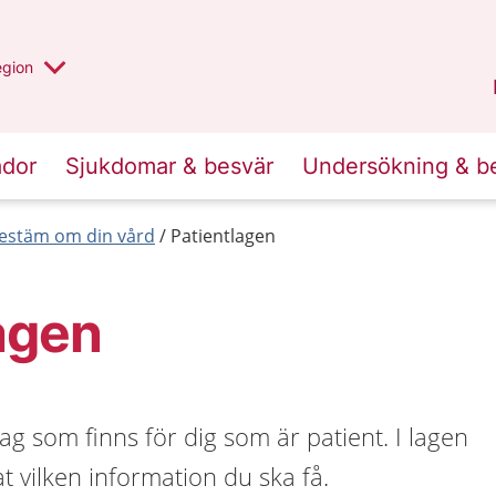
r valt region
n annan
egion
Gotland
.
ador
Sjukdomar & besvär
Undersökning & b
estäm om din vård
Patientlagen
agen
ag som finns för dig som är patient. I lagen
t vilken information du ska få.