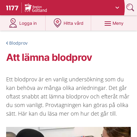
Du har valt region
Gotland
.
Till startsidan för 1177
på 1177.se
på 1177.se
Meny
Logga in
Hitta vård
Blodprov
Att lämna blodprov
Ett blodprov är en vanlig undersökning som du
kan behöva av många olika anledningar. Det går
oftast snabbt att lämna blodprov och efteråt mår
du som vanligt. Provtagningen kan göras på olika
sätt. Här kan du läsa mer om hur det går till.