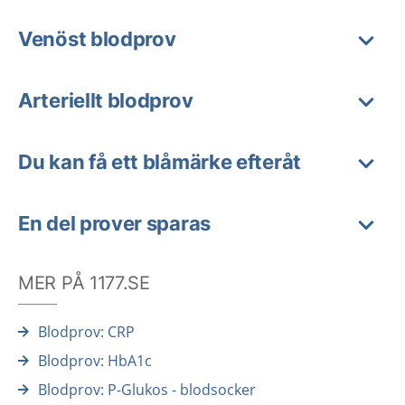
Venöst blodprov
Arteriellt blodprov
Du kan få ett blåmärke efteråt
En del prover sparas
MER PÅ 1177.SE
Blodprov: CRP
Blodprov: HbA1c
Blodprov: P-Glukos - blodsocker