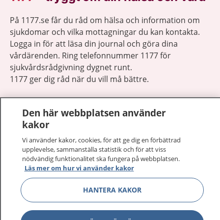
På 1177.se får du råd om hälsa och information om
sjukdomar och vilka mottagningar du kan kontakta.
Logga in för att läsa din journal och göra dina
vårdärenden. Ring telefonnummer 1177 för
sjukvårdsrådgivning dygnet runt.
1177 ger dig råd när du vill må bättre.
Den här webbplatsen använder
kakor
Vi använder kakor, cookies, för att ge dig en förbättrad
Visa inn
1177 på flera språk
upplevelse, sammanställa statistik och för att viss
nödvändig funktionalitet ska fungera på webbplatsen.
Visa inn
Läs mer om hur vi använder kakor
Om 1177
HANTERA KAKOR
Visa inn
Kontakt