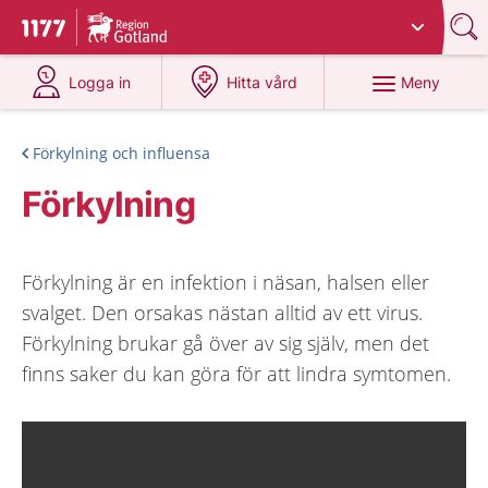
Du har valt region
Gotland
.
Till startsidan för 1177
på 1177.se
på 1177.se
Meny
Logga in
Hitta vård
Förkylning och influensa
Förkylning
Förkylning är en infektion i näsan, halsen eller
svalget. Den orsakas nästan alltid av ett virus.
Förkylning brukar gå över av sig själv, men det
finns saker du kan göra för att lindra symtomen.