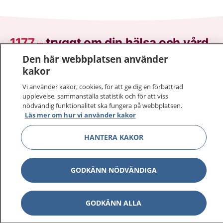
1177
–
tryggt om din hälsa och vård
Den här webbplatsen använder
På 1177.se får du råd om hälsa och information om
kakor
sjukdomar och vilka mottagningar du kan kontakta.
Vi använder kakor, cookies, för att ge dig en förbättrad
Logga in för att läsa din journal och göra dina
upplevelse, sammanställa statistik och för att viss
vårdärenden. Ring telefonnummer 1177 för
nödvändig funktionalitet ska fungera på webbplatsen.
sjukvårdsrådgivning dygnet runt.
Läs mer om hur vi använder kakor
1177 ger dig råd när du vill må bättre.
HANTERA KAKOR
GODKÄNN NÖDVÄNDIGA
Visa inn
1177 på flera språk
GODKÄNN ALLA
Visa inn
Om 1177