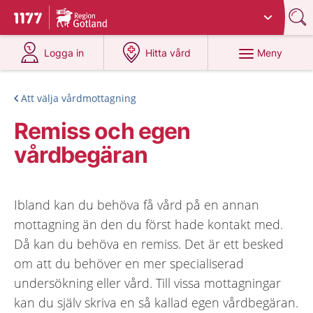
Du har valt region
Gotland
.
Till startsidan för 1177
på 1177.se
på 1177.se
Meny
Logga in
Hitta vård
Att välja vårdmottagning
Remiss och egen
vårdbegäran
Ibland kan du behöva få vård på en annan
mottagning än den du först hade kontakt med.
Då kan du behöva en remiss. Det är ett besked
om att du behöver en mer specialiserad
undersökning eller vård. Till vissa mottagningar
kan du själv skriva en så kallad egen vårdbegäran.