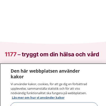
1177
–
tryggt om din hälsa och vård
På 1177.se får du råd om hälsa och information om
Den här webbplatsen använder
sjukdomar och vilka mottagningar du kan kontakta.
kakor
Logga in för att läsa din journal och göra dina
vårdärenden. Ring telefonnummer 1177 för
Vi använder kakor, cookies, för att ge dig en förbättrad
sjukvårdsrådgivning dygnet runt.
upplevelse, sammanställa statistik och för att viss
nödvändig funktionalitet ska fungera på webbplatsen.
1177 ger dig råd när du vill må bättre.
Läs mer om hur vi använder kakor