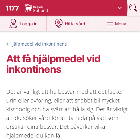
Du har valt region
Gotland
.
Till startsidan för 1177
på 1177.se
på 1177.se
Meny
Logga in
Hitta vård
Hjälpmedel vid inkontinens
Att få hjälpmedel vid
inkontinens
Det är vanligt att ha besvär med att det läcker
urin eller avföring, eller att snabbt bli mycket
kissnödig och ha svårt att hålla sig. Det är viktigt
att du söker vård för att ta reda på vad som
orsakar dina besvär. Det påverkar vilka
hjälpmedel du kan få.