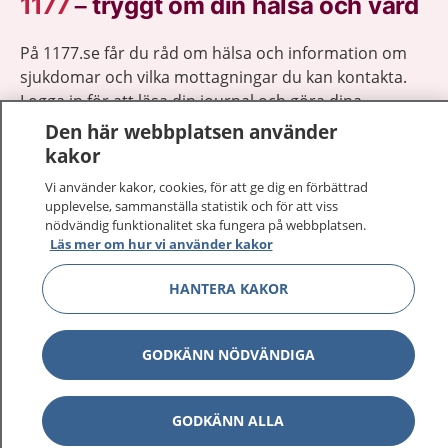
1177
–
tryggt om din hälsa och vård
På 1177.se får du råd om hälsa och information om
sjukdomar och vilka mottagningar du kan kontakta.
Logga in för att läsa din journal och göra dina
vårdärenden. Ring telefonnummer 1177 för
Den här webbplatsen använder
sjukvårdsrådgivning dygnet runt.
kakor
1177 ger dig råd när du vill må bättre.
Vi använder kakor, cookies, för att ge dig en förbättrad
upplevelse, sammanställa statistik och för att viss
nödvändig funktionalitet ska fungera på webbplatsen.
Läs mer om hur vi använder kakor
HANTERA KAKOR
Visa inn
1177 på flera språk
Visa inn
GODKÄNN NÖDVÄNDIGA
Om 1177
Visa inn
Kontakt
GODKÄNN ALLA