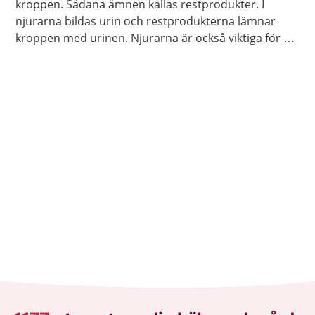
kroppen. Sådana ämnen kallas restprodukter. I
njurarna bildas urin och restprodukterna lämnar
kroppen med urinen. Njurarna är också viktiga för att
reglera vattenbalansen, saltbalansen och blodtrycket
i kroppen.