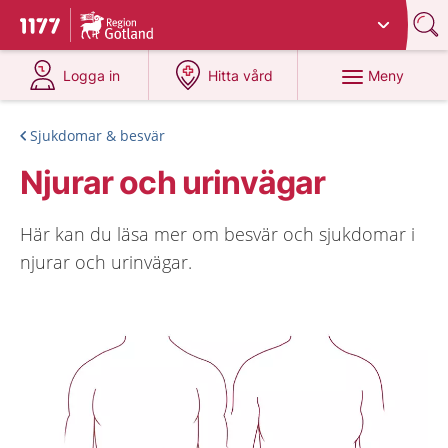
Du har valt region
Gotland
.
Till startsidan för 1177
på 1177.se
på 1177.se
Meny
Logga in
Hitta vård
Sjukdomar & besvär
Njurar och urinvägar
Här kan du läsa mer om besvär och sjukdomar i
njurar och urinvägar.