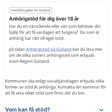
Slut på det regionala tillägget från region Gotland
Innehållet gäller för Gotland
Nedan innehåll gäller region Gotland
Anhörigstöd för dig över 18 år
Har du en närstående eller vän som behöver din
hjälp för att få vardagen att fungera? Du som är
anhörig har rätt till eget stöd.
på sidan
Anhörigstöd på Gotland
kan du läsa mer
om de olika sorters anhörigstöd som erbjuds
inom Region Gotland.
Kommunen ska enligt socialtjänstlagen erbjuda olika
former av stöd åt anhöriga. Kontakta din kommun för
att få veta vilket stöd som finns där du bor.
Vem kan få stöd?