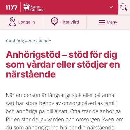
Du har valt region
Gotland
.
Till startsidan för 1177
på 1177.se
på 1177.se
Meny
Logga in
Hitta vård
Anhörig – närstående
Anhörigstöd – stöd för dig
som vårdar eller stödjer en
närstående
När en person är långvarigt sjuk eller på annat
sätt har stora behov av omsorg påverkas familj
och anhöriga på olika sätt. Ofta står de anhöriga
för en stor del av vården och omsorgen. Även om
du som anhörig gärna hjälper din närstående