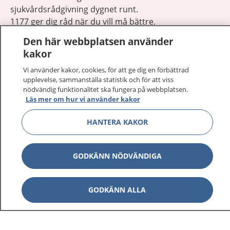
sjukvårdsrådgivning dygnet runt.
1177 ger dig råd när du vill må bättre.
Den här webbplatsen använder
kakor
Vi använder kakor, cookies, för att ge dig en förbättrad
upplevelse, sammanställa statistik och för att viss
Visa inn
nödvändig funktionalitet ska fungera på webbplatsen.
1177 på flera språk
Läs mer om hur vi använder kakor
Visa inn
Om 1177
HANTERA KAKOR
Visa inn
Kontakt
GODKÄNN NÖDVÄNDIGA
Behandling av personuppgifter
GODKÄNN ALLA
Hantering av kakor