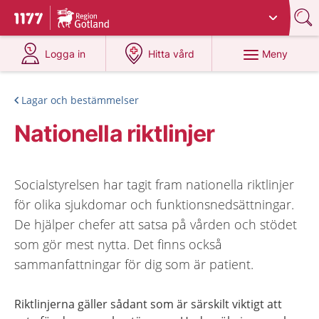
Du har valt region
Gotland
.
Till startsidan för 1177
på 1177.se
på 1177.se
Meny
Logga in
Hitta vård
Lagar och bestämmelser
Nationella riktlinjer
Socialstyrelsen har tagit fram nationella riktlinjer
för olika sjukdomar och funktionsnedsättningar.
De hjälper chefer att satsa på vården och stödet
som gör mest nytta. Det finns också
sammanfattningar för dig som är patient.
Riktlinjerna gäller sådant som är särskilt viktigt att