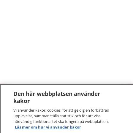
Den här webbplatsen använder
1177
–
tryggt om din hälsa och vård
kakor
Vi använder kakor, cookies, för att ge dig en förbättrad
På 1177.se får du råd om hälsa och information om
upplevelse, sammanställa statistik och för att viss
sjukdomar och vilka mottagningar du kan kontakta.
nödvändig funktionalitet ska fungera på webbplatsen.
Logga in för att läsa din journal och göra dina
Läs mer om hur vi använder kakor