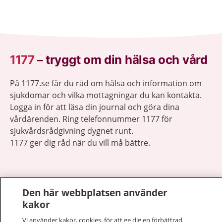
1177
–
tryggt om din hälsa och vård
På 1177.se får du råd om hälsa och information om
sjukdomar och vilka mottagningar du kan kontakta.
Logga in för att läsa din journal och göra dina
vårdärenden. Ring telefonnummer 1177 för
sjukvårdsrådgivning dygnet runt.
1177 ger dig råd när du vill må bättre.
Den här webbplatsen använder
kakor
Visa inn
1177 på flera språk
Vi använder kakor, cookies, för att ge dig en förbättrad