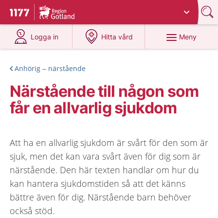
Du har valt region
Gotland
.
Till startsidan för 1177
på 1177.se
på 1177.se
Meny
Logga in
Hitta vård
Anhörig – närstående
Närstående till någon som
får en allvarlig sjukdom
Att ha en allvarlig sjukdom är svårt för den som är
sjuk, men det kan vara svårt även för dig som är
närstående. Den här texten handlar om hur du
kan hantera sjukdomstiden så att det känns
bättre även för dig. Närstående barn behöver
också stöd.