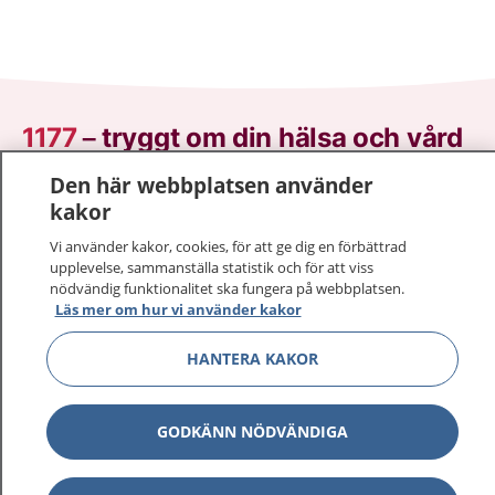
1177
–
tryggt om din hälsa och vård
Den här webbplatsen använder
På 1177.se får du råd om hälsa och information om
kakor
sjukdomar och vilka mottagningar du kan kontakta.
Logga in för att läsa din journal och göra dina
Vi använder kakor, cookies, för att ge dig en förbättrad
vårdärenden. Ring telefonnummer 1177 för
upplevelse, sammanställa statistik och för att viss
nödvändig funktionalitet ska fungera på webbplatsen.
sjukvårdsrådgivning dygnet runt.
Läs mer om hur vi använder kakor
1177 ger dig råd när du vill må bättre.
HANTERA KAKOR
GODKÄNN NÖDVÄNDIGA
Visa inn
1177 på flera språk