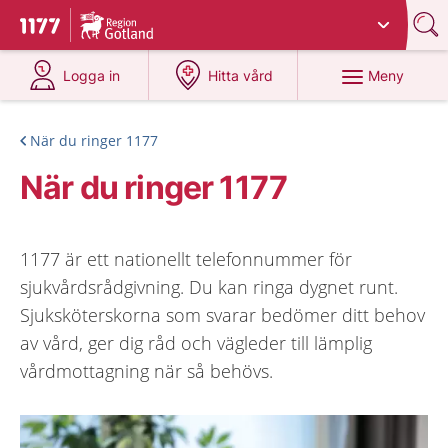
Du har valt region
Gotland
.
Till startsidan för 1177
på 1177.se
på 1177.se
Meny
Logga in
Hitta vård
När du ringer 1177
När du ringer 1177
1177 är ett nationellt telefonnummer för
sjukvårdsrådgivning. Du kan ringa dygnet runt.
Sjuksköterskorna som svarar bedömer ditt behov
av vård, ger dig råd och vägleder till lämplig
vårdmottagning när så behövs.