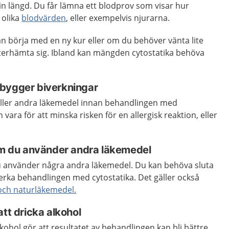
n längd. Du får lämna ett blodprov som visar hur
 olika
blodvärden
, eller exempelvis njurarna.
n börja med en ny kur eller om du behöver vänta lite
terhämta sig. Ibland kan mängden cytostatika behöva
bygger biverkningar
eller andra läkemedel innan behandlingen med
 vara för att minska risken för en allergisk reaktion, eller
 om du använder andra läkemedel
u använder några andra läkemedel. Du kan behöva sluta
ka behandlingen med cytostatika. Det gäller också
och naturläkemedel.
att dricka alkohol
lkohol gör att resultatet av behandlingen kan bli bättre,