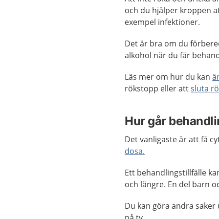
och du hjälper kroppen at
exempel infektioner.
Det är bra om du förberede
alkohol när du får behand
Läs mer om hur du kan
ä
rökstopp eller att
sluta r
Hur går behandlin
Det vanligaste är att få c
dosa.
Ett behandlingstillfälle k
och längre. En del barn 
Du kan göra andra saker un
på tv.