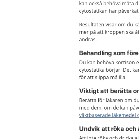
kan också behöva mäta di
cytostatikan har påverkat
Resultaten visar om du ka
mer på att kroppen ska å
ändras.
Behandling som före
Du kan behöva kortison 
cytostatika börjar. Det kan
för att slippa må illa.
Viktigt att berätta
Berätta för läkaren om d
med dem, om de kan påver
växtbaserade läkemedel 
Undvik att röka och 
Att inte röka och dricka a