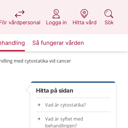
på 1177.se
på 1177.se
på 1177.se
på 1177.se
För vårdpersonal
Logga in
Hitta vård
Sök
ehandling
Så fungerar vården
dling med cytostatika vid cancer
Hitta på sidan
Vad är cytostatika?
Vad är syftet med
behandlingen?