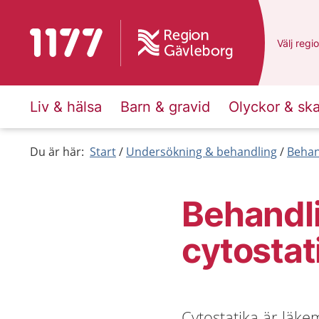
Till startsidan för 1177
Du har v
Välj
en a
regi
Liv & hälsa
Barn & gravid
Olyckor & sk
Du är här:
Start
Undersökning & behandling
Behan
Behandl
cytostat
Cytostatika är läk