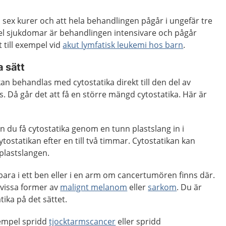
ll sex kurer och att hela behandlingen pågår i ungefär tre
del sjukdomar är behandlingen intensivare och pågår
t till exempel vid
akut lymfatisk leukemi hos barn
.
a sätt
an behandlas med cytostatika direkt till den del av
. Då går det att få en större mängd cytostatika. Här är
n du få cytostatika genom en tunn plastslang in i
ytostatikan efter en till två timmar. Cytostatikan kan
lastslangen.
 bara i ett ben eller i en arm om cancertumören finns där.
d vissa former av
malignt melanom
eller
sarkom
. Du är
ika på det sättet.
exempel spridd
tjocktarmscancer
eller spridd