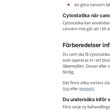
att göra cancern lä
Cytostatika när canc
Cytostatika kan använda
cancern inte går att i bli 
Förberedelser in
Du som ska få cytostatika 
som opereras in i ett blodk
läkemedlen. Dosan eller s
färdig.
Det finns olika sorters sl
line
eller
venport
.
Du undersöks inför v
Före varje ny behandling