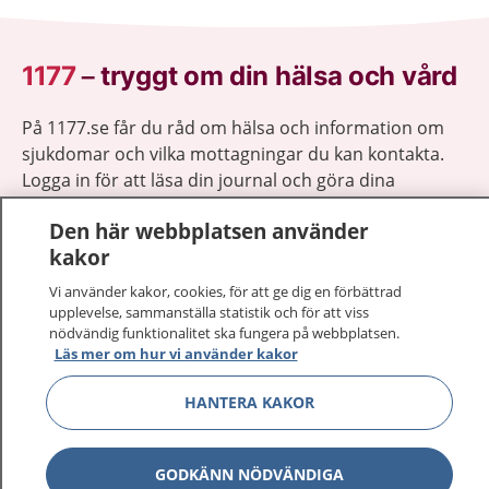
1177
–
tryggt om din hälsa och vård
På 1177.se får du råd om hälsa och information om
sjukdomar och vilka mottagningar du kan kontakta.
Logga in för att läsa din journal och göra dina
vårdärenden. Ring telefonnummer 1177 för
Den här webbplatsen använder
sjukvårdsrådgivning dygnet runt.
kakor
1177 ger dig råd när du vill må bättre.
Vi använder kakor, cookies, för att ge dig en förbättrad
upplevelse, sammanställa statistik och för att viss
nödvändig funktionalitet ska fungera på webbplatsen.
Läs mer om hur vi använder kakor
Visa inn
HANTERA KAKOR
1177 på flera språk
Visa inn
Om 1177
GODKÄNN NÖDVÄNDIGA