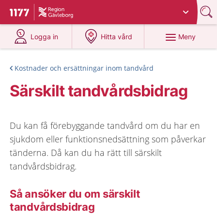
Du har valt region
Gävleborg
.
Till startsidan för 1177
på 1177.se
på 1177.se
Meny
Logga in
Hitta vård
Kostnader och ersättningar inom tandvård
Särskilt tandvårdsbidrag
Du kan få förebyggande tandvård om du har en
sjukdom eller funktionsnedsättning som påverkar
tänderna. Då kan du ha rätt till särskilt
tandvårdsbidrag.
Så ansöker du om särskilt
tandvårdsbidrag