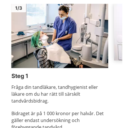
Bild
1
Bild
1
1
/
3
Visa föregående bild
Visa n
Steg 1
Fråga din tandläkare, tandhygienist eller
läkare om du har rätt till särskilt
tandvårdsbidrag.
Bidraget är på 1 000 kronor per halvår. Det
gäller endast undersökning och
förebyggande tandvård.