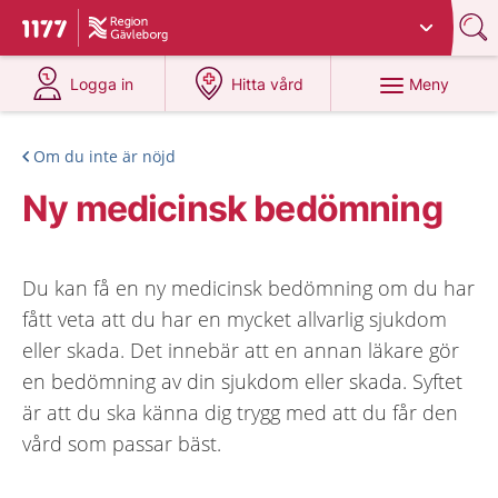
Du har valt region
Gävleborg
.
Till startsidan för 1177
på 1177.se
på 1177.se
Meny
Logga in
Hitta vård
Om du inte är nöjd
Ny medicinsk bedömning
Du kan få en ny medicinsk bedömning om du har
fått veta att du har en mycket allvarlig sjukdom
eller skada. Det innebär att en annan läkare gör
en bedömning av din sjukdom eller skada. Syftet
är att du ska känna dig trygg med att du får den
vård som passar bäst.