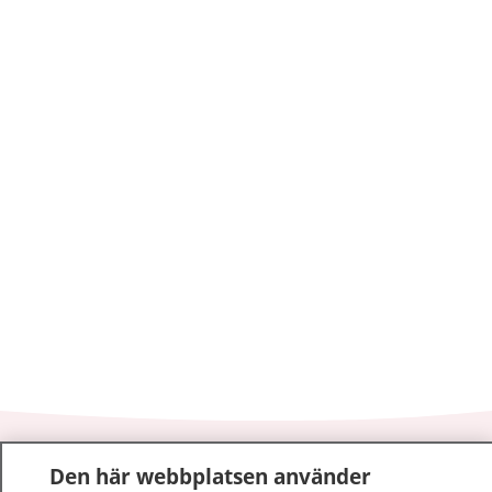
1177
–
tryggt om din hälsa och vård
Den här webbplatsen använder