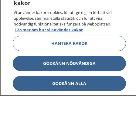
kakor
På 1177.se får du råd om hälsa och information om
Vi använder kakor, cookies, för att ge dig en förbättrad
sjukdomar och vilka mottagningar du kan kontakta.
upplevelse, sammanställa statistik och för att viss
Logga in för att läsa din journal och göra dina
nödvändig funktionalitet ska fungera på webbplatsen.
vårdärenden. Ring telefonnummer 1177 för
Läs mer om hur vi använder kakor
sjukvårdsrådgivning dygnet runt.
HANTERA KAKOR
1177 ger dig råd när du vill må bättre.
GODKÄNN NÖDVÄNDIGA
Visa inn
GODKÄNN ALLA
1177 på flera språk
Visa inn
Om 1177
Visa inn
Kontakt