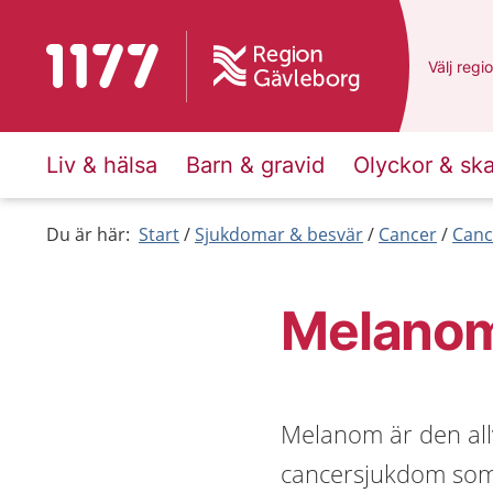
Till startsidan för 1177
Du har v
Välj
en a
regi
Liv & hälsa
Barn & gravid
Olyckor & sk
Du är här:
Start
Sjukdomar & besvär
Cancer
Canc
Melanom
Melanom är den all
cancersjukdom som