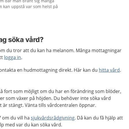
om där man bränt sig många
m kan uppstå var som helst på
jag söka vård?
m du tror att du kan ha melanom. Många mottagningar
tt
logga in
.
 kontakta en hudmottagning direkt. Här kan du
hitta vård
.
så fort som möjligt om du har en förändring som blöder,
ler som växer på höjden. Du behöver inte söka vård
är stängt. Vänta tills vårdcentralen öppnar.
 om du vill ha
sjukvårdsrådgivning
. Då kan du få hjälp att
p med var du kan söka vård.