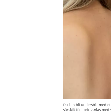
Förstora bilden
Du kan bli undersökt med et
särskilt förstoringsglas med 