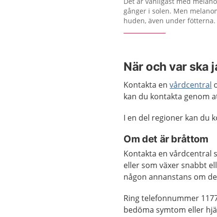
Det är vanligast med melan
gånger i solen. Men melano
huden, även under fötterna.
När och var ska 
Kontakta en
vårdcentral
o
kan du kontakta genom a
I en del regioner kan du
Om det är bråttom
Kontakta en vårdcentral 
eller som växer snabbt el
någon annanstans om det 
Ring telefonnummer 1177
bedöma symtom eller hjäl