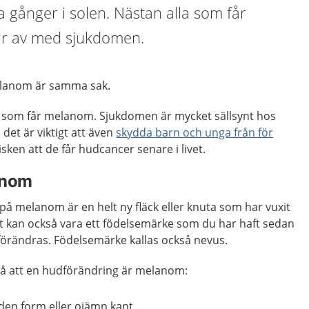
 gånger i solen. Nästan alla som får
lir av med sjukdomen.
lanom är samma sak.
 som får melanom. Sjukdomen är mycket sällsynt hos
det är viktigt att även
skydda barn och unga från för
isken att de får hudcancer senare i livet.
anom
å melanom är en helt ny fläck eller knuta som har vuxit
et kan också vara ett födelsemärke som du har haft sedan
förändras. Födelsemärke kallas också nevus.
på att en hudförändring är melanom:
en form eller ojämn kant.