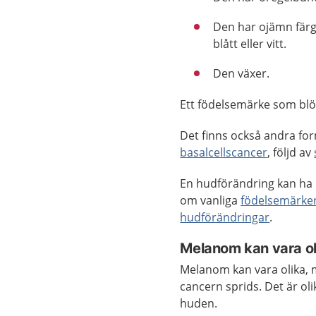
Den har ojämn färg, 
blått eller vitt.
Den växer.
Ett födelsemärke som bl
Det finns också andra fo
basalcellscancer
, följd av
En hudförändring kan ha 
om vanliga
födelsemärken
hudförändringar
.
Melanom kan vara ol
Melanom kan vara olika, m
cancern sprids. Det är ol
huden.