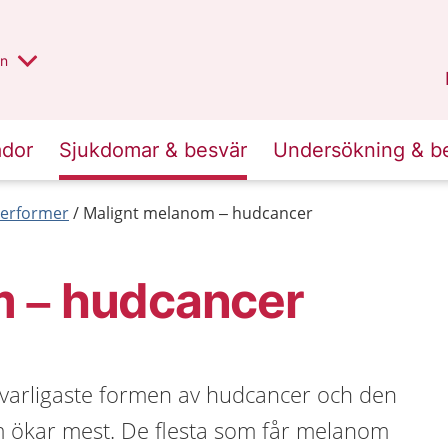
alt region
nnan
on
Gävleborg
.
ador
Sjukdomar & besvär
Undersökning & b
erformer
Malignt melanom – hudcancer
 – hudcancer
varligaste formen av hudcancer och den
 ökar mest. De flesta som får melanom