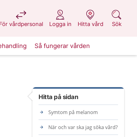
på 1177.se
på 1177.se
på 1177.se
på 1177.se
För vårdpersonal
Logga in
Hitta vård
Sök
ehandling
Så fungerar vården
Hitta på sidan
Symtom på melanom
När och var ska jag söka vård?