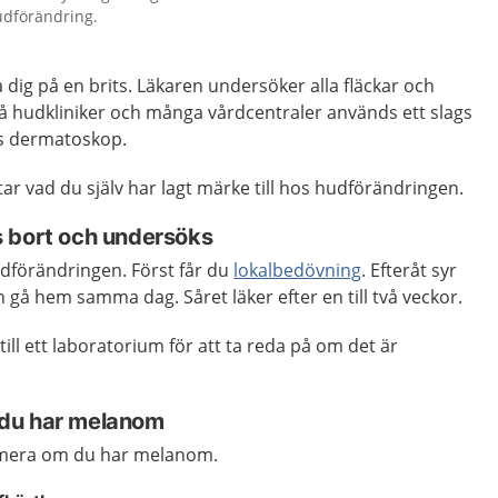
hudförändring.
a dig på en brits. Läkaren undersöker alla fläckar och
å hudkliniker och många vårdcentraler används ett slags
as dermatoskop.
ttar vad du själv har lagt märke till hos hudförändringen.
 bort och undersöks
dförändringen. Först får du
lokalbedövning
. Efteråt syr
n gå hem samma dag. Såret läker efter en till två veckor.
ill ett laboratorium för att ta reda på om det är
du har melanom
mera om du har melanom.