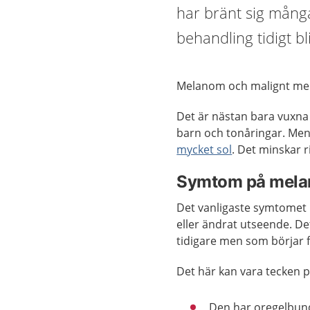
har bränt sig många
behandling tidigt b
Melanom och malignt me
Det är nästan bara vuxna
barn och tonåringar. Men 
mycket sol
. Det minskar r
Symtom på mel
Det vanligaste symtomet p
eller ändrat utseende. D
tidigare men som börjar 
Det här kan vara tecken 
Den har oregelbund