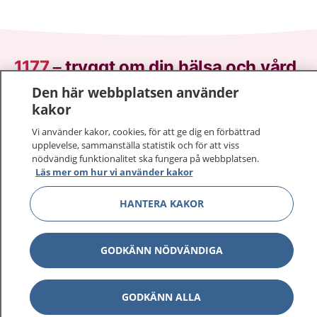
1177
–
tryggt om din hälsa och vård
Den här webbplatsen använder
På 1177.se får du råd om hälsa och information om
kakor
sjukdomar och vilka mottagningar du kan kontakta.
Vi använder kakor, cookies, för att ge dig en förbättrad
Logga in för att läsa din journal och göra dina
upplevelse, sammanställa statistik och för att viss
vårdärenden. Ring telefonnummer 1177 för
nödvändig funktionalitet ska fungera på webbplatsen.
sjukvårdsrådgivning dygnet runt.
Läs mer om hur vi använder kakor
1177 ger dig råd när du vill må bättre.
HANTERA KAKOR
GODKÄNN NÖDVÄNDIGA
Visa inn
1177 på flera språk
GODKÄNN ALLA
Visa inn