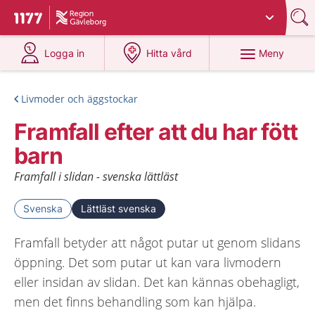
Du har valt region
Gävleborg
.
Till startsidan för 1177
på 1177.se
på 1177.se
Meny
Logga in
Hitta vård
Livmoder och äggstockar
Framfall efter att du har fött
barn
Framfall i slidan - svenska lättläst
Svenska
Lättläst svenska
Framfall betyder att något putar ut genom slidans
öppning. Det som putar ut kan vara livmodern
eller insidan av slidan. Det kan kännas obehagligt,
men det finns behandling som kan hjälpa.