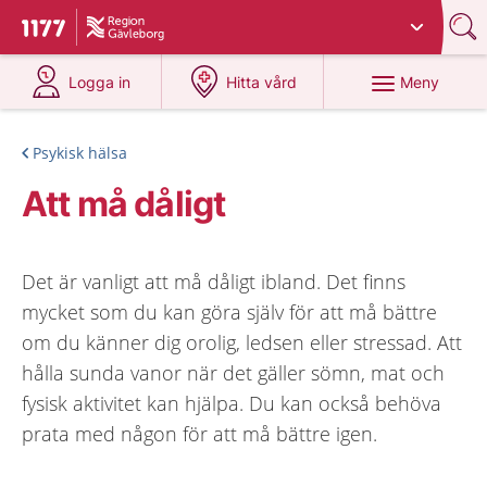
Du har valt region
Gävleborg
.
Till startsidan för 1177
på 1177.se
på 1177.se
Meny
Logga in
Hitta vård
Psykisk hälsa
Att må dåligt
Det är vanligt att må dåligt ibland. Det finns
mycket som du kan göra själv för att må bättre
om du känner dig orolig, ledsen eller stressad. Att
hålla sunda vanor när det gäller sömn, mat och
fysisk aktivitet kan hjälpa. Du kan också behöva
prata med någon för att må bättre igen.