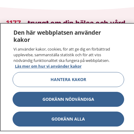
1177
–
tryggt om din hälsa och vård
Den här webbplatsen använder
På 1177.se får du råd om hälsa och information om
kakor
sjukdomar och vilka mottagningar du kan kontakta.
Vi använder kakor, cookies, för att ge dig en förbättrad
Logga in för att läsa din journal och göra dina
upplevelse, sammanställa statistik och för att viss
vårdärenden. Ring telefonnummer 1177 för
nödvändig funktionalitet ska fungera på webbplatsen.
sjukvårdsrådgivning dygnet runt.
Läs mer om hur vi använder kakor
1177 ger dig råd när du vill må bättre.
HANTERA KAKOR
GODKÄNN NÖDVÄNDIGA
Visa inn
1177 på flera språk
GODKÄNN ALLA
Visa inn
Om 1177