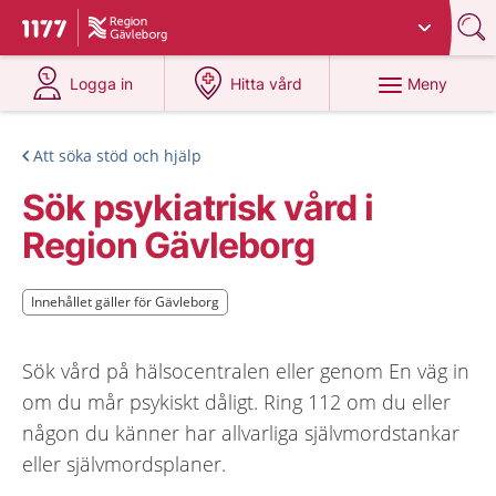
Du har valt region
Gävleborg
.
Till startsidan för 1177
på 1177.se
på 1177.se
Meny
Logga in
Hitta vård
Att söka stöd och hjälp
Sök psykiatrisk vård i
Region Gävleborg
Innehållet gäller för Gävleborg
Innehållet gäller för Gävleborg
Sök vård på hälsocentralen eller genom En väg in
om du mår psykiskt dåligt. Ring 112 om du eller
någon du känner har allvarliga självmordstankar
eller självmordsplaner.