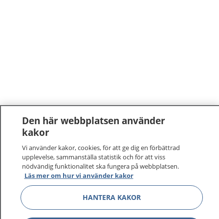
Den här webbplatsen använder
kakor
1177
–
tryggt om din hälsa och vård
Vi använder kakor, cookies, för att ge dig en förbättrad
upplevelse, sammanställa statistik och för att viss
På 1177.se får du råd om hälsa och information om
nödvändig funktionalitet ska fungera på webbplatsen.
sjukdomar och vilka mottagningar du kan kontakta.
Läs mer om hur vi använder kakor
Logga in för att läsa din journal och göra dina
vårdärenden. Ring telefonnummer 1177 för
HANTERA KAKOR
sjukvårdsrådgivning dygnet runt.
1177 ger dig råd när du vill må bättre.