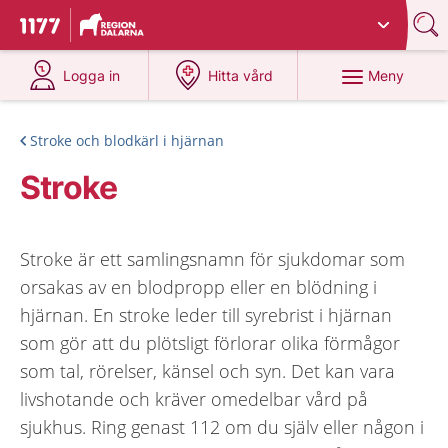
Du har valt region
Dalarna
.
Till startsidan för 1177
på 1177.se
på 1177.se
Meny
Logga in
Hitta vård
Stroke och blodkärl i hjärnan
Stroke
Stroke är ett samlingsnamn för sjukdomar som
orsakas av en blodpropp eller en blödning i
hjärnan. En stroke leder till syrebrist i hjärnan
som gör att du plötsligt förlorar olika förmågor
som tal, rörelser, känsel och syn. Det kan vara
livshotande och kräver omedelbar vård på
sjukhus. Ring genast 112 om du själv eller någon i