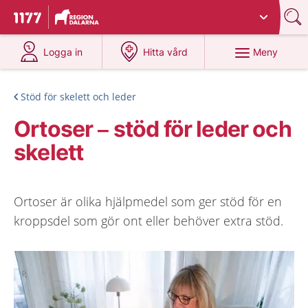
Du har valt region
Dalarna
.
Till startsidan för 1177
på 1177.se
på 1177.se
Meny
Logga in
Hitta vård
Stöd för skelett och leder
Ortoser – stöd för leder och
skelett
Ortoser är olika hjälpmedel som ger stöd för en
kroppsdel som gör ont eller behöver extra stöd.