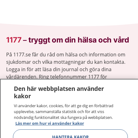
1177
–
tryggt om din hälsa och vård
På 1177.se får du råd om hälsa och information om
sjukdomar och vilka mottagningar du kan kontakta.
Logga in för att läsa din journal och göra dina
vårdärenden. Ring telefonnummer 1177 för
sjukvårdsrådgivning dygnet runt.
Den här webbplatsen använder
1177 ger dig råd när du vill må bättre.
kakor
Vi använder kakor, cookies, för att ge dig en förbättrad
upplevelse, sammanställa statistik och för att viss
nödvändig funktionalitet ska fungera på webbplatsen.
Läs mer om hur vi använder kakor
Visa inn
1177 på flera språk
HANTERA KAKOR