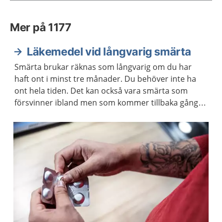
Mer på 1177
Läkemedel vid långvarig smärta
Smärta brukar räknas som långvarig om du har
haft ont i minst tre månader. Du behöver inte ha
ont hela tiden. Det kan också vara smärta som
försvinner ibland men som kommer tillbaka gång
på gång. Eftersom läkemedel inte alltid hjälper vid
långvarig smärta kan du behöva en annan form av
behandling.