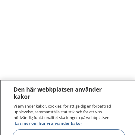
Den här webbplatsen använder
1177
–
tryggt om din hälsa och vård
kakor
Vi använder kakor, cookies, för att ge dig en förbättrad
På 1177.se får du råd om hälsa och information om
upplevelse, sammanställa statistik och för att viss
sjukdomar och vilka mottagningar du kan kontakta.
nödvändig funktionalitet ska fungera på webbplatsen.
Läs mer om hur vi använder kakor
Logga in för att läsa din journal och göra dina
vårdärenden. Ring telefonnummer 1177 för