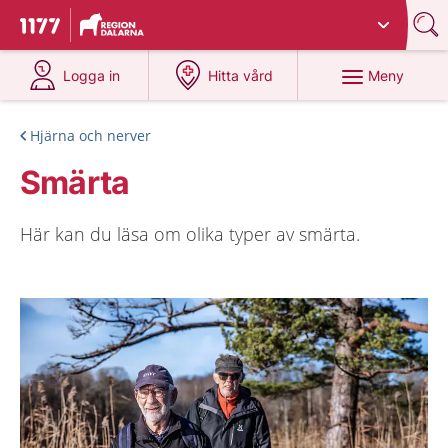
Du har valt region
Dalarna
.
Till startsidan för 1177
på 1177.se
på 1177.se
Meny
Logga in
Hitta vård
Hjärna och nerver
Smärta
Här kan du läsa om olika typer av smärta.