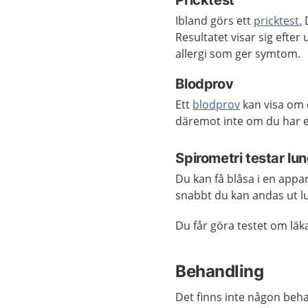
Pricktest
Ibland görs ett
pricktest.
D
Resultatet visar sig efte
allergi som ger symtom.
Blodprov
Ett
blodprov
kan visa om d
däremot inte om du har e
Spirometri testar lu
Du kan få blåsa i en app
snabbt du kan andas ut l
Du får göra testet om läk
Behandling
Det finns inte någon beha