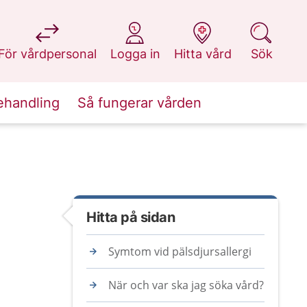
på 1177.se
på 1177.se
på 1177.se
på 1177.se
För vårdpersonal
Logga in
Hitta vård
Sök
ehandling
Så fungerar vården
Hitta på sidan
Symtom vid pälsdjursallergi
När och var ska jag söka vård?