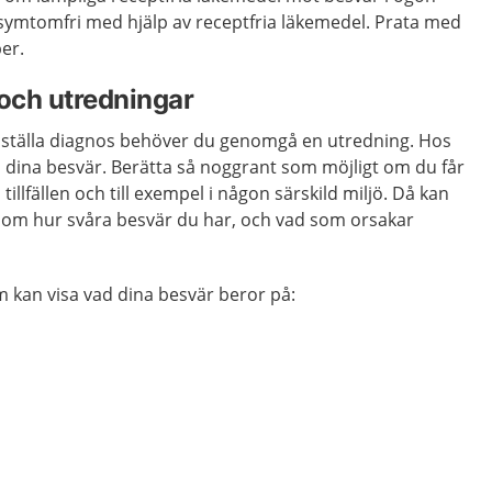
 symtomfri med hjälp av receptfria läkemedel. Prata med
per.
och utredningar
a ställa diagnos behöver du genomgå en utredning. Hos
 dina besvär. Berätta så noggrant som möjligt om du får
tillfällen och till exempel i någon särskild miljö. Då kan
g om hur svåra besvär du har, och vad som orsakar
m kan visa vad dina besvär beror på: