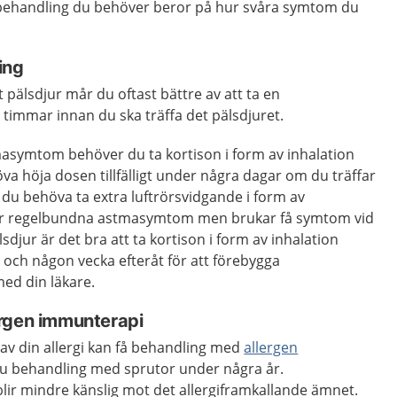
 behandling du behöver beror på hur svåra symtom du
ing
 pälsdjur mår du oftast bättre av att ta en
 timmar innan du ska träffa det pälsdjuret.
symtom behöver du ta kortison i form av inhalation
a höja dosen tillfälligt under några dagar om du träffar
du behöva ta extra luftrörsvidgande i form av
har regelbundna astmasymtom men brukar få symtom vid
älsdjur är det bra att ta kortison i form av inhalation
 och någon vecka efteråt för att förebygga
ed din läkare.
rgen immunterapi
av din allergi kan få behandling med
allergen
du behandling med sprutor under några år.
lir mindre känslig mot det allergiframkallande ämnet.