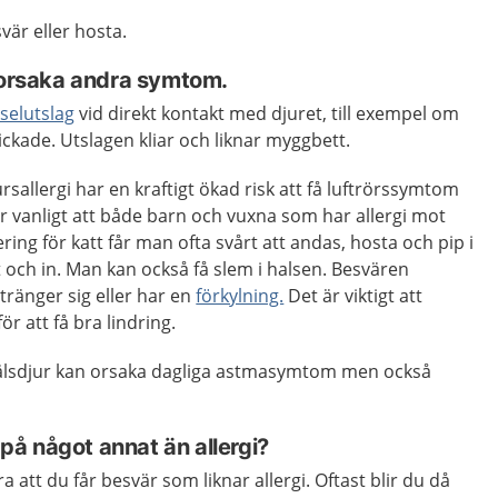
är eller hosta.
n orsaka andra symtom.
selutslag
vid direkt kontakt med djuret, till exempel om
slickade. Utslagen kliar och liknar myggbett.
sallergi har en kraftigt ökad risk att få luftrörssymtom
r vanligt att både barn och vuxna som har allergi mot
ring för katt får man ofta svårt att andas, hosta och pip i
och in. Man kan också få slem i halsen. Besvären
ränger sig eller har en
förkylning.
Det är viktigt att
r att få bra lindring.
pälsdjur kan orsaka dagliga astmasymtom men också
å något annat än allergi?
a att du får besvär som liknar allergi. Oftast blir du då