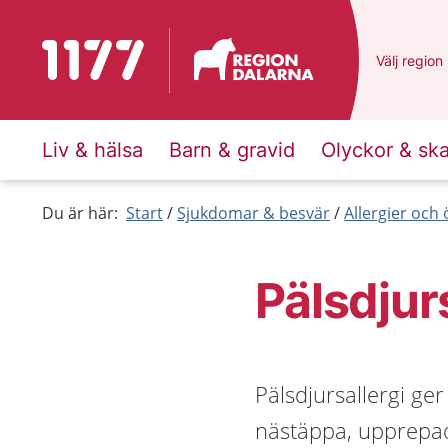
Till startsidan för 1177
Du har val
Välj
en ann
region
Liv & hälsa
Barn & gravid
Olyckor & sk
Du är här:
Start
Sjukdomar & besvär
Allergier och
Pälsdjur
Pälsdjursallergi ge
nästäppa, upprepad