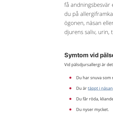
få andningsbesvär e
du på allergiframk
ögonen, näsan elle
djurens saliv, urin, 
Symtom vid pälsd
Vid pälsdjursallergi är det
Du har snuva som r
Du är
täppt i näsan
Du får röda, klian
Du nyser mycket.