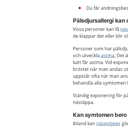
Du får andningsbesv
Pälsdjursallergi ka
Vissa personer kan få
näs
de klappar det eller blir 
Personer som har pälsdjur
och utveckla
astma.
Det ä
katt får astma. Vid expone
bröstet när man andas ut 
uppstår ofta när man anst
behandla alla symtomen fö
Ständig exponering för 
nästäppa.
Kan symtomen bero p
Ibland kan
näspolyper
gör