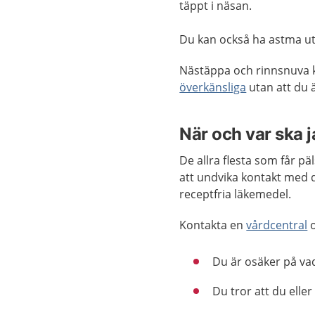
täppt i näsan.
Du kan också ha astma uta
Nästäppa och rinnsnuva k
överkänsliga
utan att du ä
När och var ska 
De allra flesta som får pä
att undvika kontakt med d
receptfria läkemedel.
Kontakta en
vårdcentral
o
Du är osäker på va
Du tror att du eller