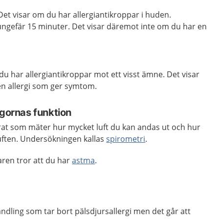
et visar om du har allergiantikroppar i huden.
r ungefär 15 minuter. Det visar däremot inte om du har en
u har allergiantikroppar mot ett visst ämne. Det visar
n allergi som ger symtom.
ngornas funktion
arat som mäter hur mycket luft du kan andas ut och hur
uften. Undersökningen kallas
spirometri
.
aren tror att du har
astma
.
ndling som tar bort pälsdjursallergi men det går att