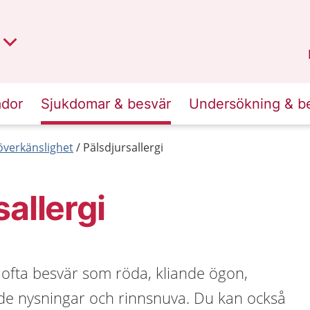
t region
an
Dalarna
.
ador
Sjukdomar & besvär
Undersökning & b
 överkänslighet
Pälsdjursallergi
sallergi
r ofta besvär som röda, kliande ögon,
e nysningar och rinnsnuva. Du kan också