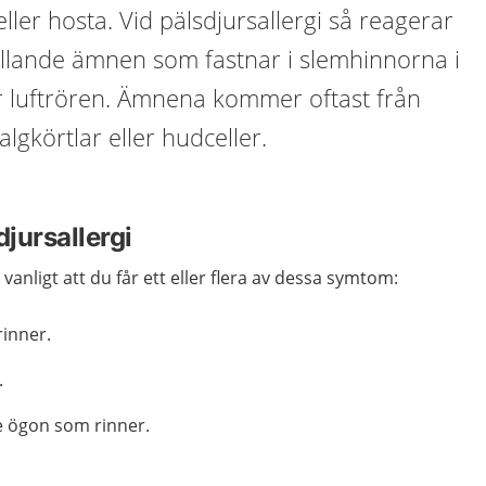
ller hosta. Vid pälsdjursallergi så reagerar
allande ämnen som fastnar i slemhinnorna i
r luftrören. Ämnena kommer oftast från
talgkörtlar eller hudceller.
jursallergi
 vanligt att du får ett eller flera av dessa symtom:
inner.
.
de ögon som rinner.