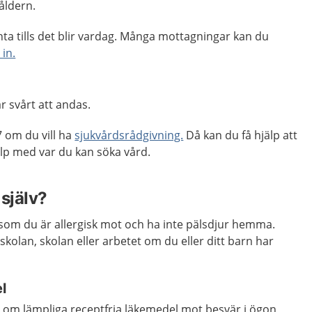
eåldern.
ta tills det blir vardag. Många mottagningar kan du
 in.
 svårt att andas.
 om du vill ha
sjukvårdsrådgivning.
Då kan du få hjälp att
p med var du kan söka vård.
själv?
som du är allergisk mot och ha inte pälsdjur hemma.
skolan, skolan eller arbetet om du eller ditt barn har
l
d om lämpliga receptfria läkemedel mot besvär i ögon