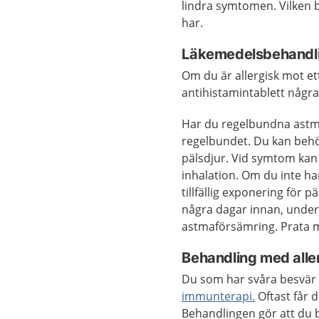
lindra symtomen. Vilken
har.
Läkemedelsbehandl
Om du är allergisk mot ett
antihistamintablett några
Har du regelbundna astma
regelbundet. Du kan behöv
pälsdjur. Vid symtom kan 
inhalation. Om du inte 
tillfällig exponering för p
några dagar innan, under
astmaförsämring. Prata m
Behandling med alle
Du som har svåra besvär 
immunterapi.
Oftast får 
Behandlingen gör att du b