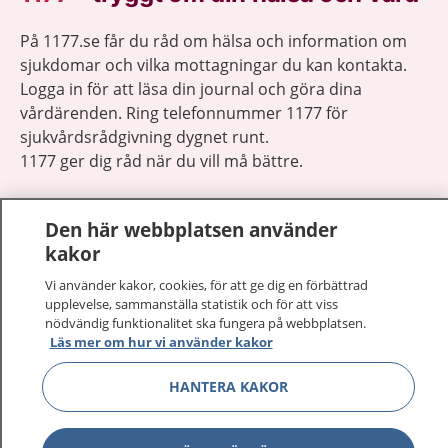
På 1177.se får du råd om hälsa och information om
sjukdomar och vilka mottagningar du kan kontakta.
Logga in för att läsa din journal och göra dina
vårdärenden. Ring telefonnummer 1177 för
sjukvårdsrådgivning dygnet runt.
1177 ger dig råd när du vill må bättre.
Den här webbplatsen använder
kakor
Vi använder kakor, cookies, för att ge dig en förbättrad
Visa inn
1177 på flera språk
upplevelse, sammanställa statistik och för att viss
nödvändig funktionalitet ska fungera på webbplatsen.
Visa inn
Läs mer om hur vi använder kakor
Om 1177
HANTERA KAKOR
Visa inn
Kontakt