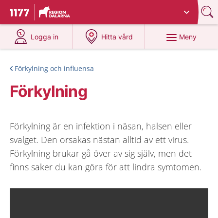
Du har valt region
Dalarna
.
Till startsidan för 1177
på 1177.se
på 1177.se
Meny
Logga in
Hitta vård
Förkylning och influensa
Förkylning
Förkylning är en infektion i näsan, halsen eller
svalget. Den orsakas nästan alltid av ett virus.
Förkylning brukar gå över av sig själv, men det
finns saker du kan göra för att lindra symtomen.