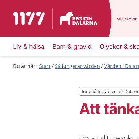
Till startsidan för 1177
Du har val
Välj
en ann
region
Liv & hälsa
Barn & gravid
Olyckor & sk
Du är här:
Start
Så fungerar vården
Vården i Dalar
Innehållet gäller för Dalarn
Innehållet gäller för Dalarn
Att tänka
För att ditt besök i