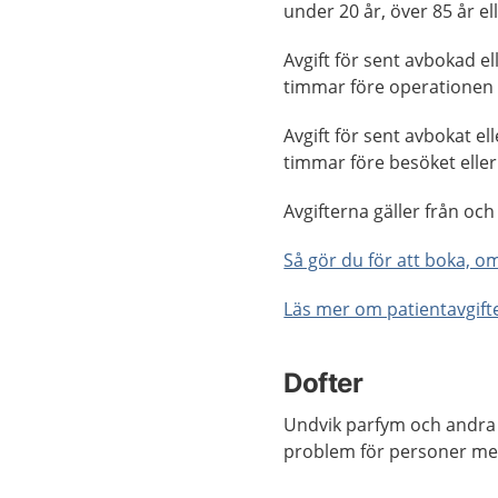
under 20 år, över 85 år el
Avgift för sent avbokad e
timmar före operationen e
Avgift för sent avbokat el
timmar före besöket eller 
Avgifterna gäller från oc
Så gör du för att boka, o
Läs mer om patientavgift
Dofter
Undvik parfym och andra 
problem för personer med