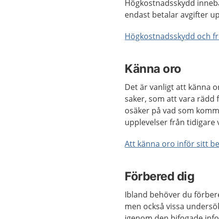
Högkostnadsskydd innebä
endast betalar avgifter up
Högkostnadsskydd och fri
Känna oro
Det är vanligt att känna 
saker, som att vara rädd f
osäker på vad som komme
upplevelser från tidigare
Att känna oro inför sitt b
Förbered dig
Ibland behöver du förbered
men också vissa undersökn
igenom den bifogade infor