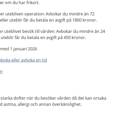
ler om du har frikort.
ller utebliven operation: Avbokar du mindre än 72
ller uteblir får du betala en avgift på 1800 kronor.
ler uteblivet besök till vården: Avbokar du mindre än 24
uteblir får du betala en avgift på 450 kronor.
h med 1 januari 2026
mboka eller avboka en tid
er
starka dofter när du besöker vården då det kan orsaka
 astma, allergi och annan överkänslighet.