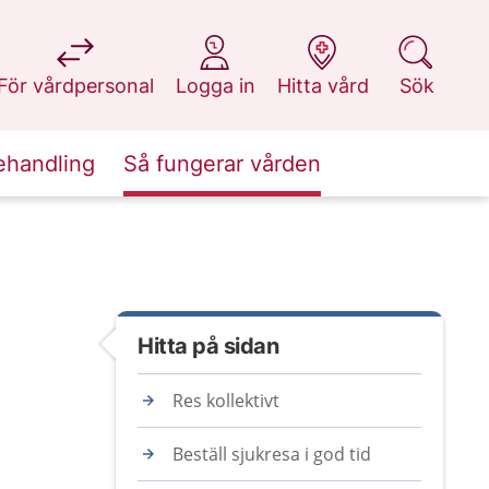
på 1177.se
på 1177.se
på 1177.se
på 1177.se
För vårdpersonal
Logga in
Hitta vård
Sök
ehandling
Så fungerar vården
Hitta på sidan
Res kollektivt
Beställ sjukresa i god tid