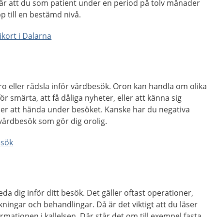
r att du som patient under en period på tolv månader
p till en bestämd nivå.
kort i Dalarna
oro eller rädsla inför vårdbesök. Oron kan handla om olika
ör smärta, att få dåliga nyheter, eller att känna sig
r att hända under besöket. Kanske har du negativa
 vårdbesök som gör dig orolig.
esök
a dig inför ditt besök. Det gäller oftast operationer,
ingar och behandlingar. Då är det viktigt att du läser
mationen i kallelsen. Där står det om till exempel fasta,