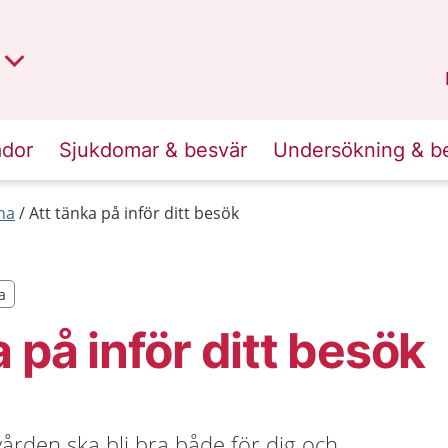
t region
an
Dalarna
.
ador
Sjukdomar & besvär
Undersökning & b
na
Att tänka på inför ditt besök
a
a
 på inför ditt besök
 vården ska bli bra både för dig och