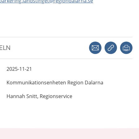
parkering.landstinget@regiondalarna.se
Dela via mejl
Kopiera län
Skr
KELN
2025-11-21
Kommunikationsenheten
Region Dalarna
Hannah
Snitt,
Regionservice