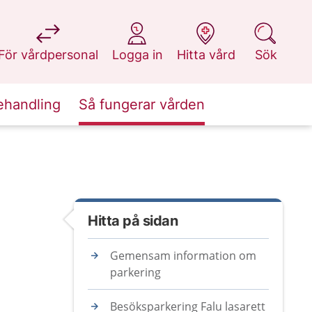
på 1177.se
på 1177.se
på 1177.se
på 1177.se
För vårdpersonal
Logga in
Hitta vård
Sök
ehandling
Så fungerar vården
Hitta på sidan
Gemensam information om
parkering
Besöksparkering Falu lasarett