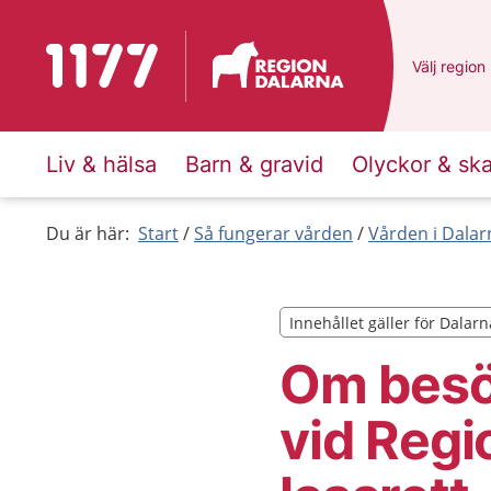
Till startsidan för 1177
Du har val
Välj
en ann
region
Liv & hälsa
Barn & gravid
Olyckor & sk
Du är här:
Start
Så fungerar vården
Vården i Dalar
Innehållet gäller för Dalarn
Innehållet gäller för Dalarn
Om besö
vid Regi