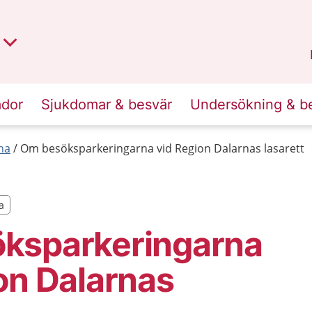
t region
an
Dalarna
.
ador
Sjukdomar & besvär
Undersökning & b
na
Om besöksparkeringarna vid Region Dalarnas lasarett
a
a
ksparkeringarna
on Dalarnas