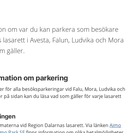
ion om var du kan parkera som besökare
 lasarett i Avesta, Falun, Ludvika och Mora
m gäller.
ation om parkering
r för alla besöksparkeringar vid Falu, Mora, Ludvika och
r på sidan kan du läsa vad som gäller för varje lasarett
ringen
materna vid Region Dalarnas lasarett. Via länken
Aimo
imo Park SE
finns information om olika betalmöjligheter.