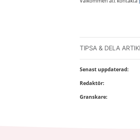
Välkommen att kontakta
TIPSA & DELA ARTI
Senast uppdaterad
:
Redaktör
:
Granskare
: