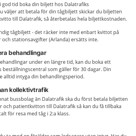
god tid boka din biljett hos Dalatrafiks
väljer att betala för din tågbiljett skickar du biljetten
tto till Dalatrafik, så återbetalas hela biljettkostnaden.
ndig tågbiljett - det räcker inte med enbart kvittot på
r och stationsavgifter (Arlanda) ersätts inte.
era behandlingar
behandlingar under en längre tid, kan du boka ett
s beställningscentral som gäller för 30 dagar. Din
 alltid intyga din behandlingsperiod.
n kollektivtrafik
t bussbolag än Dalatrafik ska du först betala biljetten
er och patientkvitton till Dalatrafik så kan du få tillbaka
lt för resa med tåg i 2:a klass.