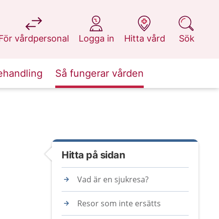
på 1177.se
på 1177.se
på 1177.se
på 1177.se
För vårdpersonal
Logga in
Hitta vård
Sök
ehandling
Så fungerar vården
Hitta på sidan
Vad är en sjukresa?
Resor som inte ersätts