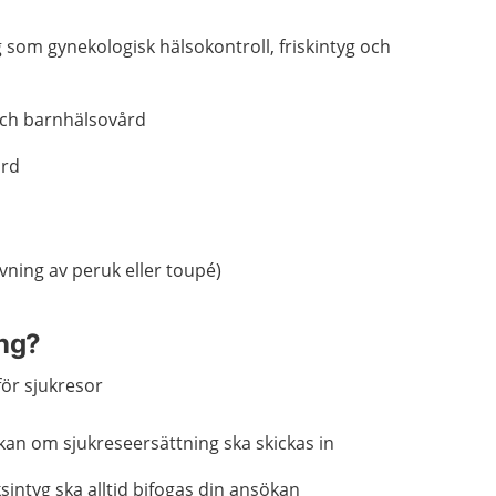
som gynekologisk hälsokontroll, friskintyg och
och barnhälsovård
ård
vning av peruk eller toupé)
ing?
 för sjukresor
kan om sjukreseersättning ska skickas in
sintyg ska alltid bifogas din ansökan