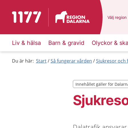
Till startsidan för 1177
Du har val
Välj
en ann
region
Liv & hälsa
Barn & gravid
Olyckor & sk
Du är här:
Start
Så fungerar vården
Sjukresor och 
Innehållet gäller för Dalarn
Innehållet gäller för Dalarn
Sjukreso
Dalatrafik ansvarar