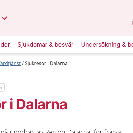
t region
an
Dalarna
.
ador
Sjukdomar & besvär
Undersökning & b
färdtjänst
Sjukresor i Dalarna
a
a
r i Dalarna
 på uppdrag av Region Dalarna, för frågor