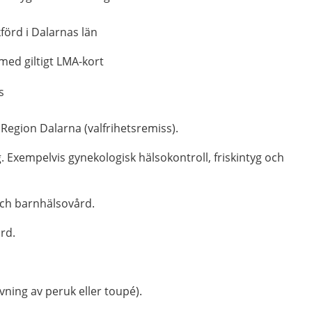
förd i Dalarnas län
med giltigt LMA-kort
s
 Region Dalarna (valfrihetsremiss).
 Exempelvis gynekologisk hälsokontroll, friskintyg och
ch barnhälsovård.
rd.
vning av peruk eller toupé).