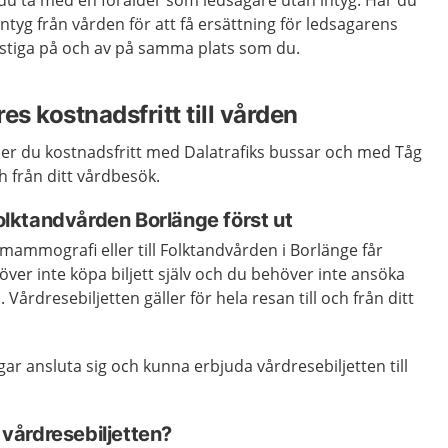
år du ta med en förälder som ledsagare utan intyg. Har du
 intyg från vården för att få ersättning för ledsagarens
a stiga på och av på samma plats som du.
res kostnadsfritt till vården
ser du kostnadsfritt med Dalatrafiks bussar och med Tåg
ch från ditt vårdbesök.
ktandvården Borlänge först ut
l mammografi eller till Folktandvården i Borlänge får
över inte köpa biljett själv och du behöver inte ansöka
 Vårdresebiljetten gäller för hela resan till och från ditt
gar ansluta sig och kunna erbjuda vårdresebiljetten till
å vårdresebiljetten?