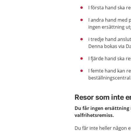
I första hand ska r
I andra hand med pr
ingen ersättning u
i tredje hand anslut
Denna bokas via Dal
I fjärde hand ska re
I femte hand kan re
beställningscentral
Resor som inte e
Du får ingen ersättning 
valfrihetsremiss.
Du får inte heller någon er