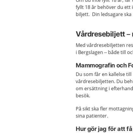
Om du inte fyllt 18 år, f
fyllt 18 år behöver du ett
biljett. Din ledsagare sk
Vårdresebiljett – 
Med vårdresebiljetten re
i Bergslagen – både till o
Mammografin och Fol
Du som får en kallelse til
vårdresebiljetten. Du beh
om ersättning i efterhand.
besök.
På sikt ska fler mottagnin
sina patienter.
Hur gör jag för att f