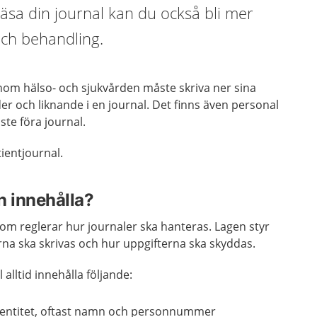
läsa din journal kan du också bli mer
 och behandling.
nom hälso- och sjukvården måste skriva ner sina
r och liknande i en journal. Det finns även personal
te föra journal.
tientjournal.
n innehålla?
om reglerar hur journaler ska hanteras. Lagen styr
na ska skrivas och hur uppgifterna ska skyddas.
 alltid innehålla följande:
dentitet, oftast namn och personnummer