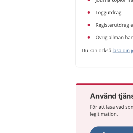
Journalkopior fr
Loggutdrag
Registerutdrag 
Övrig allmän han
Du kan också
läsa din 
Använd tjän
För att läsa vad so
legitimation.