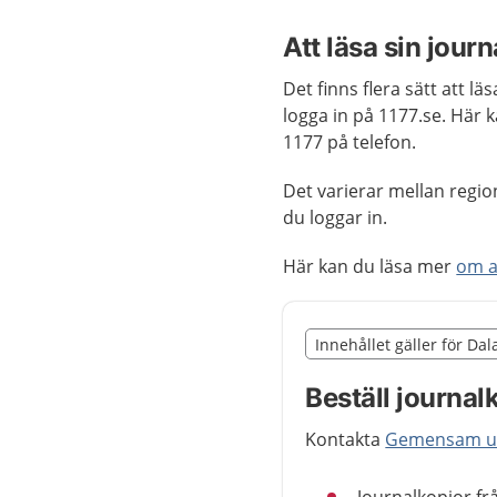
Att läsa sin journ
Det finns flera sätt att lä
logga in på 1177.se. Här 
1177 på telefon.
Det varierar mellan regio
du loggar in.
Här kan du läsa mer
om a
Slut på det regionala t
Innehållet gäller för Da
Nedan innehåll gäller r
Beställ journal
Kontakta
Gemensam ut