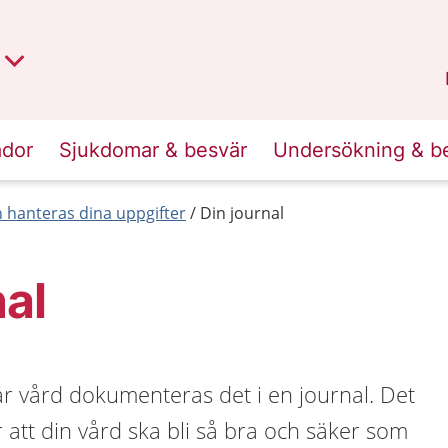
t region
an
Dalarna
.
ador
Sjukdomar & besvär
Undersökning & b
 hanteras dina uppgifter
Din journal
nal
r vård dokumenteras det i en journal. Det
r att din vård ska bli så bra och säker som