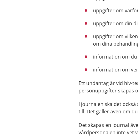
uppgifter om varför
uppgifter om din d
uppgifter om vilken
om dina behandling
information om du ha
information om ve
Ett undantag är vid hiv-t
personuppgifter skapas o
I journalen ska det ocks
till. Det gäller även om d
Det skapas en journal äv
vårdpersonalen inte vet ve