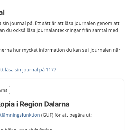
al
sa sin journal på. Ett sätt är att läsa journalen genom att
kan du också läsa journalanteckningar från samtal med
nerna hur mycket information du kan se i journalen när
tt läsa sin journal på 1177
illägget från region Dalarna
larna
egion Dalarna
kopia i Region Dalarna
lämningsfunktion
(GUF) för att begära ut: