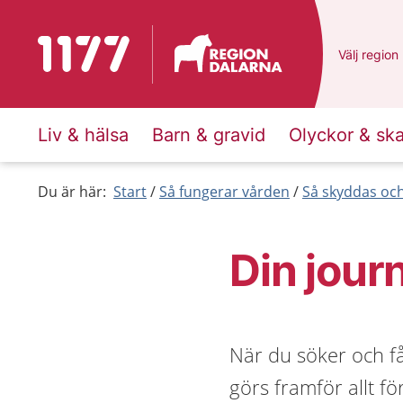
Till startsidan för 1177
Du har val
Välj
en ann
region
Liv & hälsa
Barn & gravid
Olyckor & sk
Du är här:
Start
Så fungerar vården
Så skyddas och
Din jour
När du söker och få
görs framför allt fö