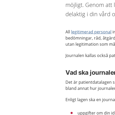
möjligt. Genom att 
delaktig i din vård
All
legitimerad personal
i
bedömningar, råd, åtgärde
utan legitimation som mås
Journalen kallas också pa
Vad ska journale
Det är patientdatalagen s
bland annat hur journaler
Enligt lagen ska en journal
uppgifter om din i