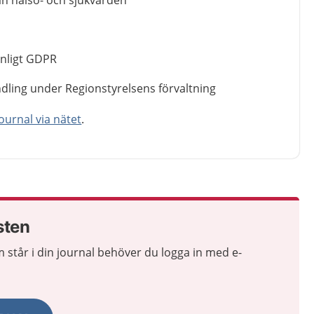
ån hälso- och sjukvården
enligt GDPR
dling under Regionstyrelsens förvaltning
journal via nätet
.
sten
m står i din journal behöver du logga in med e-