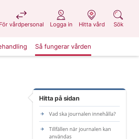
på 1177.se
på 1177.se
på 1177.se
på 1177.se
För vårdpersonal
Logga in
Hitta vård
Sök
ehandling
Så fungerar vården
Hitta på sidan
Vad ska journalen innehålla?
Tillfällen när journalen kan
användas