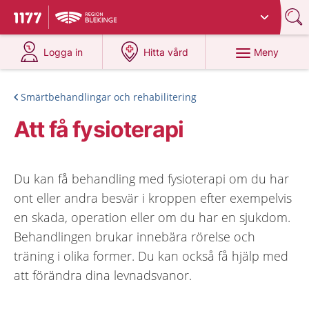
Du har valt region
Blekinge
.
Till startsidan för 1177
på 1177.se
på 1177.se
Meny
Logga in
Hitta vård
Smärtbehandlingar och rehabilitering
Att få fysioterapi
Du kan få behandling med fysioterapi om du har
ont eller andra besvär i kroppen efter exempelvis
en skada, operation eller om du har en sjukdom.
Behandlingen brukar innebära rörelse och
träning i olika former. Du kan också få hjälp med
att förändra dina levnadsvanor.