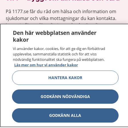
På 1177.se får du råd om hälsa och information om
sjukdomar och vilka mottagningar du kan kontakta.
Logga in för att läsa din journal och göra dina
vårdärenden. Ring telefonnummer 1177 för
Den här webbplatsen använder
sjukvårdsrådgivning dygnet runt.
kakor
1177 ger dig råd när du vill må bättre.
Vi använder kakor, cookies, för att ge dig en förbättrad
upplevelse, sammanställa statistik och för att viss
nödvändig funktionalitet ska fungera på webbplatsen.
Läs mer om hur vi använder kakor
HANTERA KAKOR
Visa inn
1177 på flera språk
GODKÄNN NÖDVÄNDIGA
Visa inn
Om 1177
Visa inn
Kontakt
GODKÄNN ALLA