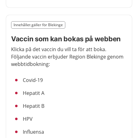
Slut på det regionala tillägget från region Blekinge
Innehållet gäller för Blekinge
Nedan innehåll gäller region Blekinge
Vaccin som kan bokas på webben
Klicka på det vaccin du vill ta för att boka.
Följande vaccin erbjuder Region Blekinge genom
webbtidbokning:
Covid-19
Hepatit A
Hepatit B
HPV
Influensa