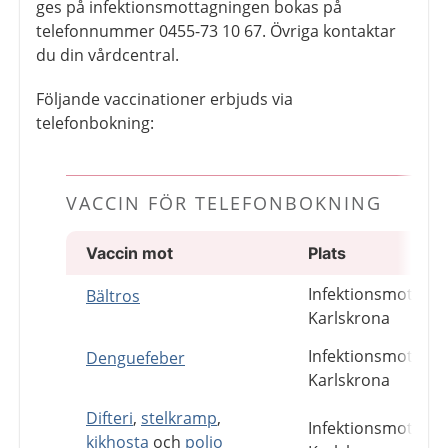
ges på infektionsmottagningen bokas på
telefonnummer 0455-73 10 67. Övriga kontaktar
du din vårdcentral.
Följande vaccinationer erbjuds via
telefonbokning:
VACCIN FÖR TELEFONBOKNING
Vaccin mot
Plats
Infektionsmottagn
Bältros
Karlskrona
Infektionsmottagn
Denguefeber
Karlskrona
Difteri
,
stelkramp
,
Infektionsmottagn
kikhosta
och
polio