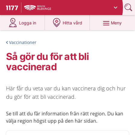
Du har valt region
Blekinge
.
Till startsidan för 1177
på 1177.se
på 1177.se
Meny
Logga in
Hitta vård
Vaccinationer
Så gör du för att bli
vaccinerad
Här får du veta var du kan vaccinera dig och hur
du gör för att bli vaccinerad.
Se till att du får information från rätt region. Du kan
välja region högst upp på den här sidan.