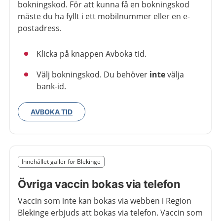
bokningskod. För att kunna få en bokningskod
måste du ha fyllt i ett mobilnummer eller en e-
postadress.
Klicka på knappen Avboka tid.
Välj bokningskod. Du behöver
inte
välja
bank-id.
AVBOKA TID
Slut på det regionala tillägget från region Blekinge
Innehållet gäller för Blekinge
Nedan innehåll gäller region Blekinge
Övriga vaccin bokas via telefon
Vaccin som inte kan bokas via webben i Region
Blekinge erbjuds att bokas via telefon. Vaccin som