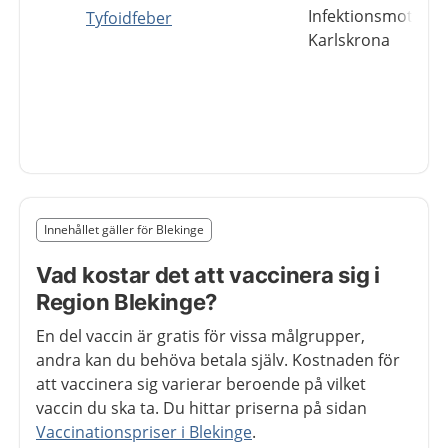
Infektionsmottagn
Tyfoidfeber
Karlskrona
Slut på det regionala tillägget från region Blekinge
Innehållet gäller för Blekinge
Nedan innehåll gäller region Blekinge
Vad kostar det att vaccinera sig i
Region Blekinge?
En del vaccin är gratis för vissa målgrupper,
andra kan du behöva betala själv. Kostnaden för
att vaccinera sig varierar beroende på vilket
vaccin du ska ta. Du hittar priserna på sidan
Vaccinationspriser i Blekinge
.