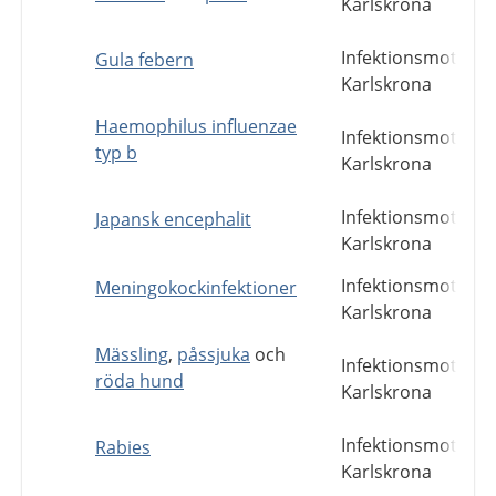
Karlskrona
Infektionsmottagn
Gula febern
Karlskrona
Haemophilus influenzae
Infektionsmottagn
typ b
Karlskrona
Infektionsmottagn
Japansk encephalit
Karlskrona
Infektionsmottagn
Meningokockinfektioner
Karlskrona
Mässling
,
påssjuka
och
Infektionsmottagn
röda hund
Karlskrona
Infektionsmottagn
Rabies
Karlskrona