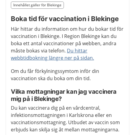
Slut på det regionala tillägget från region Blekinge
Innehållet gäller för Blekinge
Nedan innehåll gäller region Blekinge
Boka tid för vaccination i Blekinge
Här hittar du information om hur du bokar tid för
vaccination i Blekinge. I Region Blekinge kan du
boka ett antal vaccinationer på webben, andra
måste bokas via telefon.
Du hittar
webbtidbokning längre ner på sidan.
Om du får förkylningssymtom inför din
vaccination ska du boka om din tid.
Vilka mottagningar kan jag vaccinera
mig på i Blekinge?
Du kan vaccinera dig på en vårdcentral,
infektionsmottagningen i Karlskrona eller en
vaccinationsmottagning. Utbudet av vaccin som
erbjuds kan skilja sig åt mellan mottagningarna.