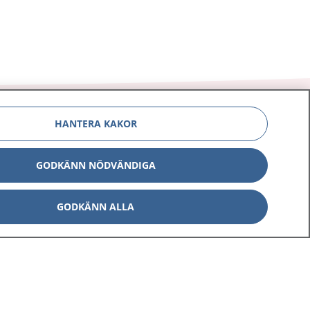
HANTERA KAKOR
GODKÄNN NÖDVÄNDIGA
Om 1177
Kontakt
E-tjänster
Press
GODKÄNN ALLA
Aktuellt
Digital tillgänglighet