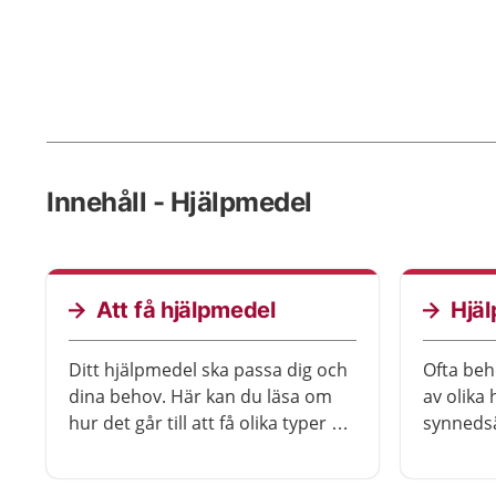
Innehåll - Hjälpmedel
Att få hjälpmedel
Hjäl
Ditt hjälpmedel ska passa dig och
Ofta beh
dina behov. Här kan du läsa om
av olika
hur det går till att få olika typer av
synnedsä
hjälpmedel genom vården. Du kan
om olika
också läsa om hur du köper ett