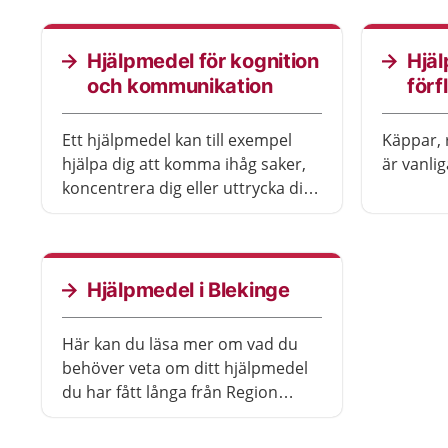
hjälpmedel själv.
Hjälpmedel för kognition
Hjäl
och kommunikation
förf
Ett hjälpmedel kan till exempel
Käppar, r
hjälpa dig att komma ihåg saker,
är vanli
koncentrera dig eller uttrycka dig.
Det finns också särskilda
hjälpmedel för att ringa om du till
exempel har mycket nedsatt
hörsel.
Hjälpmedel i Blekinge
Här kan du läsa mer om vad du
behöver veta om ditt hjälpmedel
du har fått långa från Region
Blekinge.