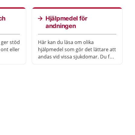
ch
Hjälpmedel för
andningen
 ger stöd
Här kan du läsa om olika
ont eller
hjälpmedel som gör det lättare att
andas vid vissa sjukdomar. Du får
också veta hur du gör om du vill
ha ett hjälpmedel.