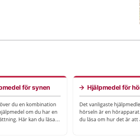
pmedel för synen
Hjälpmedel för hö
över du en kombination
Det vanligaste hjälpmedle
 hjälpmedel om du har en
hörseln är en hörapparat
ttning. Här kan du läsa
du läsa om hur det är at
 sorters hjälpmedel.
hörapparater. Du får ocks
om andra hjälpmedel för 