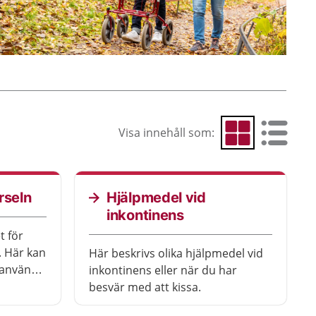
Visa innehåll som:
Visa som rutnät
Visa som 
rseln
Hjälpmedel vid
inkontinens
t för
. Här kan
Här beskrivs olika hjälpmedel vid
t använda
inkontinens eller när du har
å tips
besvär med att kissa.
hörseln.