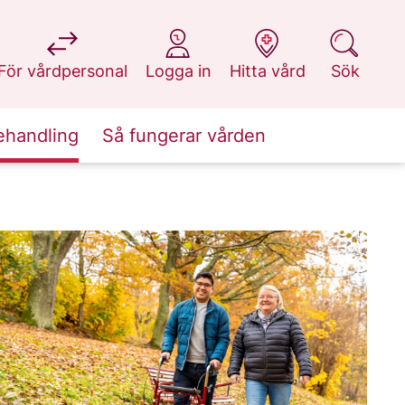
på 1177.se
på 1177.se
på 1177.se
på 1177.se
För vårdpersonal
Logga in
Hitta vård
Sök
ehandling
Så fungerar vården