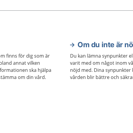
Om du inte är n
om finns för dig som är
Du kan lämna synpunkter el
 bland annat vilken
varit med om något inom vå
nformationen ska hjälpa
nöjd med. Dina synpunkter ka
estämma om din vård.
vården blir bättre och säkra