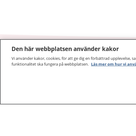
Den här webbplatsen använder kakor
1177
–
tryggt om din hälsa och vård
Vi använder kakor, cookies, för att ge dig en förbättrad upplevelse, s
funktionalitet ska fungera på webbplatsen.
Läs mer om hur vi anv
På 1177.se får du råd om hälsa och information om 
vilka mottagningar du kan kontakta. Logga in för att lä
och göra dina vårdärenden. Ring telefonnummer 1177
sjukvårdsrådgivning dygnet runt.
1177 ger dig råd när du vill må bättre.