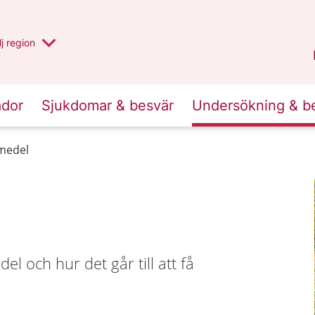
 har valt region
j
en annan
region
Blekinge
.
ador
Sjukdomar & besvär
Undersökning & b
medel
l och hur det går till att få