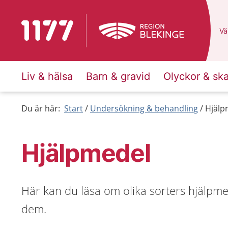
Till startsidan för 1177
Du
Väl
Liv & hälsa
Barn & gravid
Olyckor & sk
Du är här:
Start
Undersökning & behandling
Hjälp
Hjälpmedel
Här kan du läsa om olika sorters hjälpmede
dem.