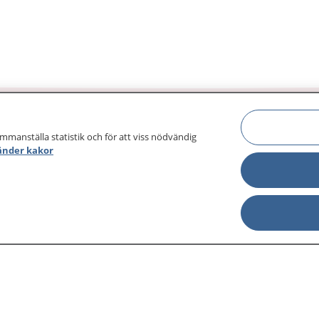
ammanställa statistik och för att viss nödvändig
änder kakor
sjukdomar och
Other languages
sa din journal
Lättläst svenska
 för