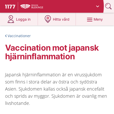
Du har valt region
Blekinge
.
Till startsidan för 1177
på 1177.se
på 1177.se
Meny
Logga in
Hitta vård
Vaccinationer
Vaccination mot japansk
hjärninflammation
Japansk hjärninflammation är en virussjukdom
som finns i stora delar av östra och sydöstra
Asien. Sjukdomen kallas också japansk encefalit
och sprids av myggor. Sjukdomen är ovanlig men
livshotande.