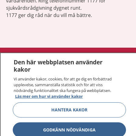
vårdärenden. Ring telefonnummer 1177 för
sjukvårdsrådgivning dygnet runt.
1177 ger dig råd när du vill må bättre.
Visa inn
1177 på flera språk
Den här webbplatsen använder
kakor
Visa inn
Om 1177
Vi använder kakor, cookies, för att ge dig en förbättrad
upplevelse, sammanställa statistik och för att viss
Visa inn
Kontakt
nödvändig funktionalitet ska fungera på webbplatsen.
Läs mer om hur vi använder kakor
HANTERA KAKOR
Behandling av personuppgifter
Hantering av kakor
GODKÄNN NÖDVÄNDIGA