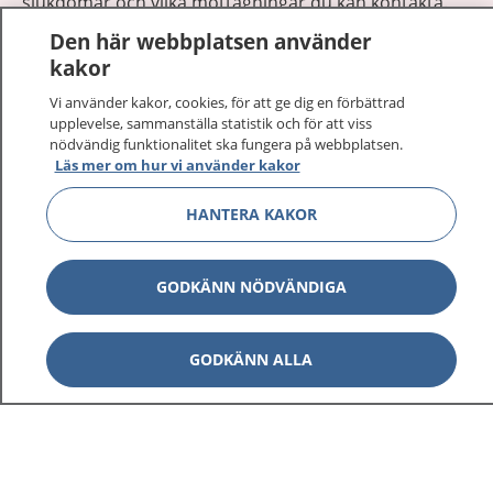
sjukdomar och vilka mottagningar du kan kontakta.
Logga in för att läsa din journal och göra dina
Den här webbplatsen använder
vårdärenden. Ring telefonnummer 1177 för
kakor
sjukvårdsrådgivning dygnet runt.
Vi använder kakor, cookies, för att ge dig en förbättrad
1177 ger dig råd när du vill må bättre.
upplevelse, sammanställa statistik och för att viss
nödvändig funktionalitet ska fungera på webbplatsen.
Läs mer om hur vi använder kakor
HANTERA KAKOR
Visa inn
1177 på flera språk
GODKÄNN NÖDVÄNDIGA
Visa inn
Om 1177
GODKÄNN ALLA
Visa inn
Kontakt
Behandling av personuppgifter