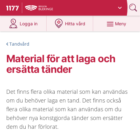
Du har valt region
Blekinge
.
Till startsidan för 1177
på 1177.se
på 1177.se
Meny
Logga in
Hitta vård
Tandvård
Material för att laga och
ersätta tänder
Det finns flera olika material som kan användas
om du behöver laga en tand. Det finns också
flera olika material som kan användas om du
behöver nya konstgjorda tänder som ersätter
dem du har förlorat.