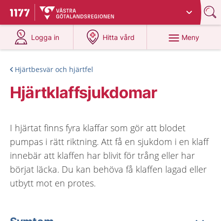
Du har valt region
Västra Götaland
.
Till startsidan för 1177
på 1177.se
på 1177.se
Meny
Logga in
Hitta vård
Hjärtbesvär och hjärtfel
Hjärtklaffsjukdomar
I hjärtat finns fyra klaffar som gör att blodet
pumpas i rätt riktning. Att få en sjukdom i en klaff
innebär att klaffen har blivit för trång eller har
börjat läcka. Du kan behöva få klaffen lagad eller
utbytt mot en protes.