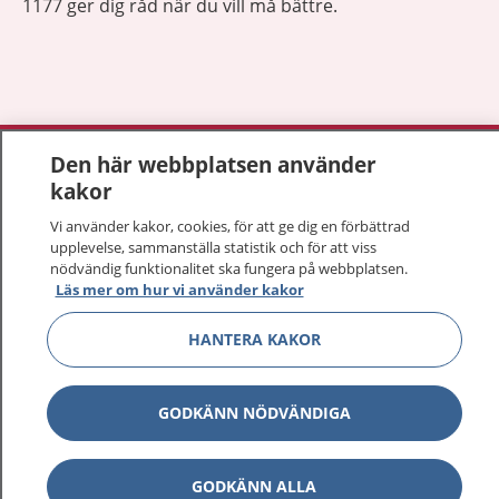
1177 ger dig råd när du vill må bättre.
Visa inn
1177 på flera språk
Den här webbplatsen använder
kakor
Visa inn
Om 1177
Vi använder kakor, cookies, för att ge dig en förbättrad
upplevelse, sammanställa statistik och för att viss
Visa inn
nödvändig funktionalitet ska fungera på webbplatsen.
Kontakt
Läs mer om hur vi använder kakor
HANTERA KAKOR
Behandling av personuppgifter
GODKÄNN NÖDVÄNDIGA
Hantering av kakor
Inställningar för kakor
GODKÄNN ALLA