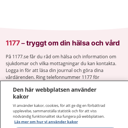
1177
–
tryggt om din hälsa och vård
På 1177.se får du råd om hälsa och information om
sjukdomar och vilka mottagningar du kan kontakta.
Logga in för att läsa din journal och göra dina
vårdärenden. Ring telefonnummer 1177 för
sjukvårdsrådgivning dygnet runt.
Den här webbplatsen använder
1177 ger dig råd när du vill må bättre.
kakor
Vi använder kakor, cookies, för att ge dig en förbättrad
upplevelse, sammanställa statistik och för att viss
nödvändig funktionalitet ska fungera på webbplatsen.
Läs mer om hur vi använder kakor
Visa inn