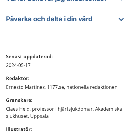
Påverka och delta i din vård
Senast uppdaterad
:
2024-05-17
Redaktör
:
Ernesto
Martinez,
1177.se, nationella redaktionen
Granskare
:
Claes
Held,
professor i hjärtsjukdomar,
Akademiska
sjukhuset,
Uppsala
Illustratör
: