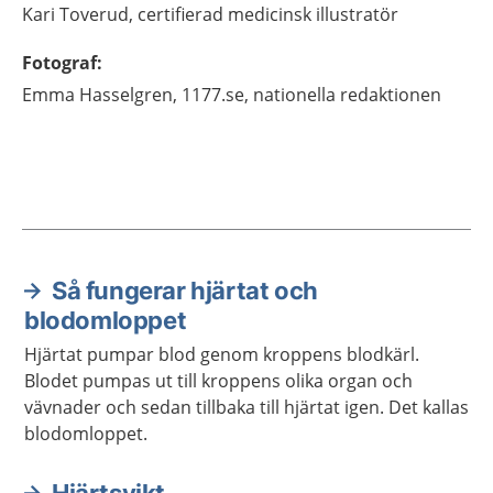
Kari
Toverud,
certifierad medicinsk illustratör
Fotograf
:
Emma
Hasselgren,
1177.se, nationella redaktionen
Så fungerar hjärtat och
Aktuella artiklar
blodomloppet
Hjärtat pumpar blod genom kroppens blodkärl.
Blodet pumpas ut till kroppens olika organ och
vävnader och sedan tillbaka till hjärtat igen. Det kallas
blodomloppet.
Hjärtsvikt