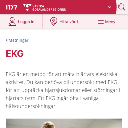
Du har valt region
Västra Götaland
.
Till startsidan för 1177
på 1177.se
på 1177.se
Meny
Logga in
Hitta vård
Mätningar
EKG
EKG är en metod för att mäta hjärtats elektriska
aktivitet. Du kan behöva bli undersökt med EKG
för att upptäcka hjärtsjukdomar eller störningar i
hjärtats rytm. Ett EKG ingår ofta i vanliga
hälsoundersökningar.