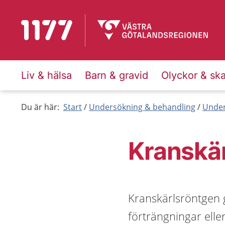
Till startsidan för 1177
Liv & hälsa
Barn & gravid
Olyckor & sk
Du är här:
Start
Undersökning & behandling
Under
Kranskä
Kranskärlsröntgen 
förträngningar elle