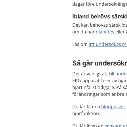
dagar före undersökningen
Ibland behövs särski
Det kan behövas särskild
om du har
diabetes
eller
Läs om
att undersökas m
Så går undersökn
Det är vanligt att bli
unde
EKG-apparat läser av hjär
hjärtinfarkt tidigare. På 
förändringar som är bra at
Du får lämna
blodprover
njurfunktion.
Du får även en
venkatete