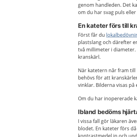
genom handleden. Det kan
om du har svag puls eller 
En kateter förs till 
Först får du
lokalbedövni
plastslang och därefter en
två millimeter i diameter.
kranskärl.
När katetern når fram til
behövs för att kranskärle
vinklar. Bilderna visas på
Om du har inopererade kär
Ibland bedöms hjär
I vissa fall gör läkaren 
blodet. En kateter förs d
kontrastmedel in och un