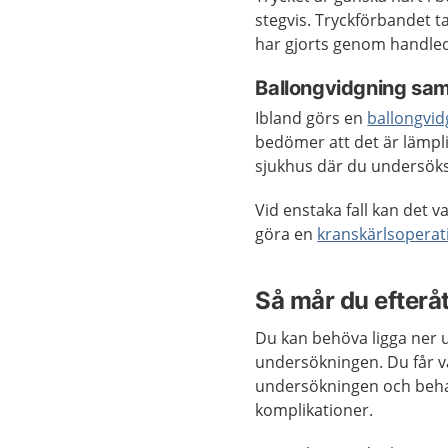
stegvis. Tryckförbandet t
har gjorts genom handle
Ballongvidgning sam
Ibland görs en
ballongvid
bedömer att det är lämpli
sjukhus där du undersöks
Vid enstaka fall kan det 
göra en
kranskärlsoperat
Så mår du efterå
Du kan behöva ligga ner u
undersökningen. Du får 
undersökningen och behan
komplikationer.