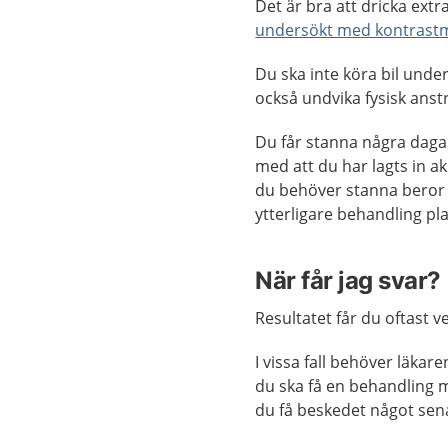
Det är bra att dricka extr
undersökt med kontrast
Du ska inte köra bil und
också undvika fysisk anst
Du får stanna några dag
med att du har lagts in ak
du behöver stanna beror 
ytterligare behandling pl
När får jag svar?
Resultatet får du oftast 
I vissa fall behöver läka
du ska få en behandling 
du få beskedet något sen