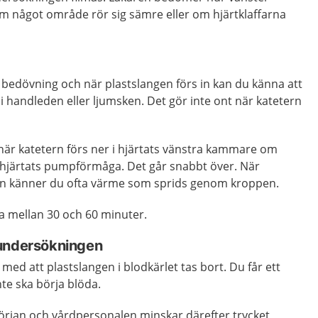
 något område rör sig sämre eller om hjärtklaffarna
 bedövning och när plastslangen förs in kan du känna att
er i handleden eller ljumsken. Det gör inte ont när katetern
när katetern förs ner i hjärtats vänstra kammare om
hjärtats pumpförmåga. Det går snabbt över. När
in känner du ofta värme som sprids genom kroppen.
 mellan 30 och 60 minuter.
 undersökningen
ed att plastslangen i blodkärlet tas bort. Du får ett
nte ska börja blöda.
början och vårdpersonalen minskar därefter trycket