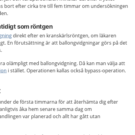
as bort efter cirka tre till fem timmar om undersökningen
den.
tidigt som röntgen
gning
direkt efter en kranskärlsröntgen, om läkaren
gt. En förutsättning är att ballongvidgningar görs på det
.
vara olämpligt med ballongvidgning. Då kan man välja att
ion
i stället. Operationen kallas också bypass-operation.
t
nder de första timmarna för att återhämta dig efter
vanligtvis åka hem senare samma dag om
dlingen var planerad och allt har gått utan