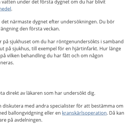
a vatten under det första dygnet om du har blivit
medel
.
er det närmaste dygnet efter undersökningen. Du bör
rängning den första veckan.
ar på sjukhuset om du har röntgenundersökts i samband
ut på sjukhus, till exempel för en hjärtinfarkt. Hur länge
på vilken behandling du har fått och om någon
aneras.
veta direkt av läkaren som har undersökt dig.
ren diskutera med andra specialister för att bestämma om
med ballongvidgning eller en
kranskärlsoperation
. Då kan
are på avdelningen.