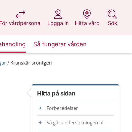
på 1177.se
på 1177.se
på 1177.se
på 1177.se
För vårdpersonal
Logga in
Hitta vård
Sök
ehandling
Så fungerar vården
gar
Kranskärlsröntgen
Hitta på sidan
Förberedelser
Så går undersökningen till