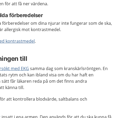
 för att få ner värdena.
lda förberedelser
a förberedelser om dina njurar inte fungerar som de ska,
 är allergisk mot kontrastmedel.
ed kontrastmedel
.
ingen till
rsökt med EKG
samma dag som kranskärlsröntgen. En
tats rytm och kan ibland visa om du har haft en
så sätt får läkaren reda på om det finns andra
t känna till.
för att kontrollera blodvärde, saltbalans och
r
insatt i ena armen. Den används för att du ska kunna få