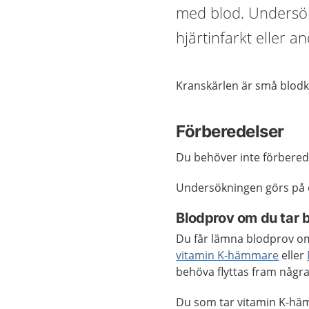
med blod. Undersök
hjärtinfarkt eller a
Kranskärlen är små blodk
Förberedelser
Du behöver inte förbereda
Undersökningen görs på e
Blodprov om du tar 
Du får lämna blodprov om
vitamin K-hämmare
eller
behöva flyttas fram några
Du som tar vitamin K-häm