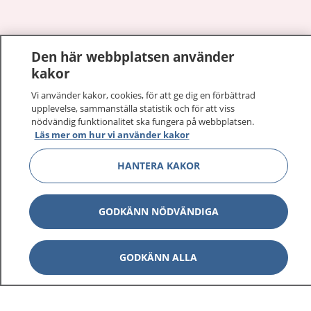
Den här webbplatsen använder
Visa inn
1177 på flera språk
kakor
Visa inn
Vi använder kakor, cookies, för att ge dig en förbättrad
Om 1177
upplevelse, sammanställa statistik och för att viss
nödvändig funktionalitet ska fungera på webbplatsen.
Visa inn
Kontakt
Läs mer om hur vi använder kakor
HANTERA KAKOR
Behandling av personuppgifter
GODKÄNN NÖDVÄNDIGA
Hantering av kakor
GODKÄNN ALLA
Inställningar för kakor
1177 – en tjänst från
Inera.