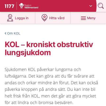
Du har valt region
Västmanland
.
Till startsidan för 1177
på 1177.se
på 1177.se
Meny
Logga in
Hitta vård
Om KOL
KOL – kroniskt obstruktiv
lungsjukdom
Sjukdomen KOL påverkar lungorna och
luftvägarna. Det kan göra att du får svårare att
andas och orkar mindre än förut. Det kan också
påverka kroppen på andra sätt. Du kan inte bli
helt frisk från KOL, men det går att göra mycket
för att lindra och bromsa besvären.