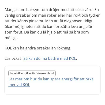
Många som har symtom dröjer med att söka vård. En
vanlig orsak är om man röker eller har rökt och tycker
att det känns pinsamt. Men att få diagnosen tidigt
ökar möjligheten att du kan fortsätta leva ungefär
som förut. Då kan du få hjälp att må så bra som
möjligt.
KOL kan ha andra orsaker än rökning.
Läs också:
Så kan du må bättre med KOL
.
Slut på det regionala tillägget från region Västmanland
Innehållet gäller för Västmanland
Nedan innehåll gäller region Västmanland
Läs mer om hur du kan spara energi för att orka
mer vid KOL