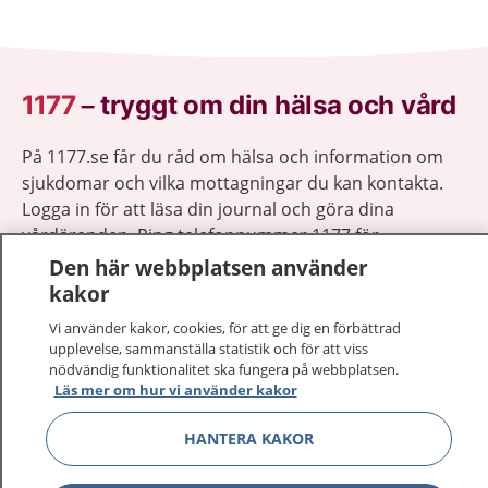
1177
–
tryggt om din hälsa och vård
På 1177.se får du råd om hälsa och information om
sjukdomar och vilka mottagningar du kan kontakta.
Logga in för att läsa din journal och göra dina
vårdärenden. Ring telefonnummer 1177 för
sjukvårdsrådgivning dygnet runt.
Den här webbplatsen använder
1177 ger dig råd när du vill må bättre.
kakor
Vi använder kakor, cookies, för att ge dig en förbättrad
upplevelse, sammanställa statistik och för att viss
nödvändig funktionalitet ska fungera på webbplatsen.
Läs mer om hur vi använder kakor
Visa inn
1177 på flera språk
HANTERA KAKOR
Visa inn