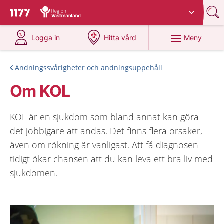
Du har valt region
Västmanland
.
Till startsidan för 1177
på 1177.se
på 1177.se
Meny
Logga in
Hitta vård
Andningssvårigheter och andningsuppehåll
Om KOL
KOL är en sjukdom som bland annat kan göra
det jobbigare att andas. Det finns flera orsaker,
även om rökning är vanligast. Att få diagnosen
tidigt ökar chansen att du kan leva ett bra liv med
sjukdomen.