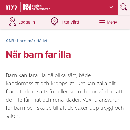
Du har valt region
Västerbotten
.
Till startsidan för 1177
på 1177.se
på 1177.se
Meny
Logga in
Hitta vård
När barn mår dåligt
När barn far illa
Barn kan fara illa på olika sätt, både
känslomässigt och kroppsligt. Det kan gälla allt
från att de utsätts för eller ser och hör våld till att
de inte får mat och rena kläder. Vuxna ansvarar
för barn och ska se till att de växer upp tryggt och
säkert.