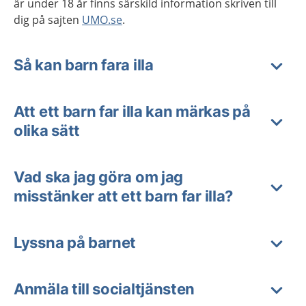
är under 18 år finns särskild information skriven till
dig på sajten
UMO.se
.
Så kan barn fara illa
Att ett barn far illa kan märkas på
olika sätt
Vad ska jag göra om jag
misstänker att ett barn far illa?
Lyssna på barnet
Anmäla till socialtjänsten