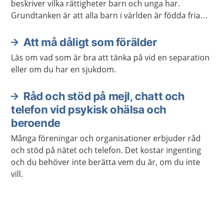
beskriver vilka rättigheter barn och unga har.
Grundtanken är att alla barn i världen är födda fria
och att alla barn har lika värde. Konventionen gäller
barn och unga fram till den dag man fyller 18 år.
Att må dåligt som förälder
Läs om vad som är bra att tänka på vid en separation
eller om du har en sjukdom.
Råd och stöd på mejl, chatt och
telefon vid psykisk ohälsa och
beroende
Många föreningar och organisationer erbjuder råd
och stöd på nätet och telefon. Det kostar ingenting
och du behöver inte berätta vem du är, om du inte
vill.