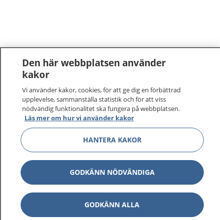
Den här webbplatsen använder
kakor
1177
–
tryggt om din hälsa och vård
Vi använder kakor, cookies, för att ge dig en förbättrad
upplevelse, sammanställa statistik och för att viss
nödvändig funktionalitet ska fungera på webbplatsen.
På 1177.se får du råd om hälsa och information om
Läs mer om hur vi använder kakor
sjukdomar och vilka mottagningar du kan kontakta.
Logga in för att läsa din journal och göra dina
HANTERA KAKOR
vårdärenden. Ring telefonnummer 1177 för
sjukvårdsrådgivning dygnet runt.
1177 ger dig råd när du vill må bättre.
GODKÄNN NÖDVÄNDIGA
GODKÄNN ALLA