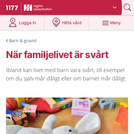
Du har valt region
Västerbotten
.
Till startsidan för 1177
på 1177.se
på 1177.se
Meny
Logga in
Hitta vård
Barn & gravid
När familjelivet är svårt
Ibland kan livet med barn vara svårt, till exempel
om du själv mår dåligt eller om barnet mår dåligt.