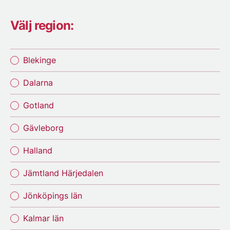
Välj region:
Blekinge
Dalarna
Gotland
Gävleborg
Halland
Jämtland Härjedalen
Jönköpings län
Kalmar län