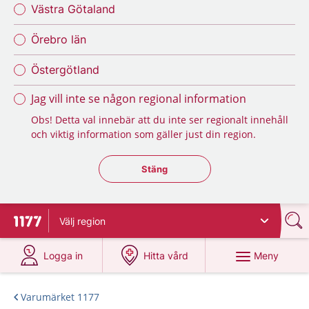
Västra Götaland
Örebro län
Östergötland
Jag vill inte se någon regional information
Obs! Detta val innebär att du inte ser regionalt innehåll
och viktig information som gäller just din region.
Stäng regionsväljaren
Stäng
Välj
region
Till startsidan för 1177
på 1177.se
på 1177.se
Meny
Logga in
Hitta vård
Varumärket 1177