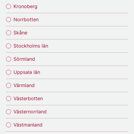
Kronoberg
Norrbotten
Skåne
Stockholms län
Sörmland
Uppsala län
Värmland
Västerbotten
Västernorrland
Västmanland