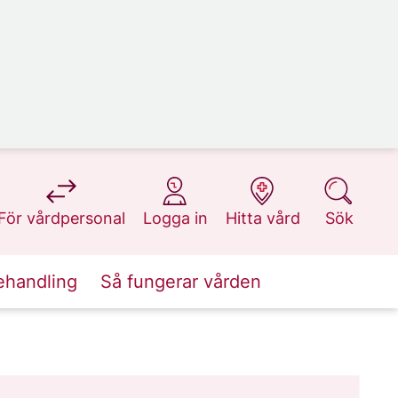
på 1177.se
på 1177.se
på 1177.se
på 1177.se
För vårdpersonal
Logga in
Hitta vård
Sök
ehandling
Så fungerar vården