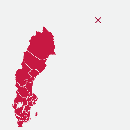
Stäng regionsvälj