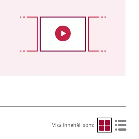
Visa innehåll som:
Visa som rutnät
Visa som 