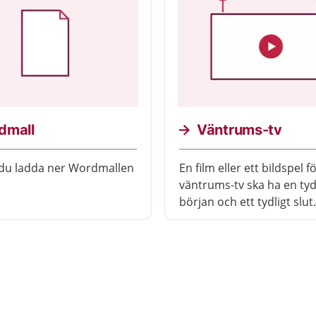
dmall
Väntrums-tv
 du ladda ner Wordmallen
En film eller ett bildspel f
väntrums-tv ska ha en tyd
början och ett tydligt slut
minskar risken för att vår
budskap blandas ihop m
inlägg som visas.