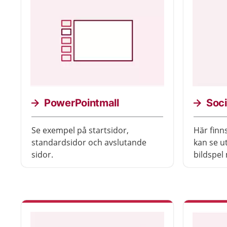
PowerPointmall
Soci
Se exempel på startsidor,
Här finn
standardsidor och avslutande
kan se u
sidor.
bildspel 
Tänk på 
med ant
ensam e
kombina
1177+reg