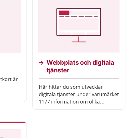
Webbplats och digitala
tjänster
tkort är
Här hittar du som utvecklar
digitala tjänster under varumärket
1177 information om olika
komponenters visuella gestaltning
samt när, var och hur du ska
använda dem.