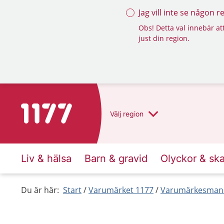
Jag vill inte se någon 
Obs! Detta val innebär att
just din region.
Till startsidan för 1177
Välj
region
Liv & hälsa
Barn & gravid
Olyckor & sk
Du är här:
Start
Varumärket 1177
Varumärkesmanu