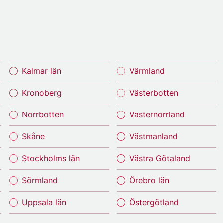
Kalmar län
Värmland
Kronoberg
Västerbotten
Norrbotten
Västernorrland
Skåne
Västmanland
Stockholms län
Västra Götaland
Sörmland
Örebro län
Uppsala län
Östergötland