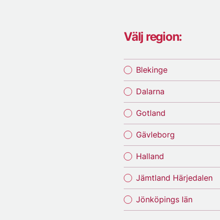
Välj region:
Blekinge
Dalarna
Gotland
Gävleborg
Halland
Jämtland Härjedalen
Jönköpings län