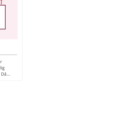
ör
lig
. Då
t
ed andra