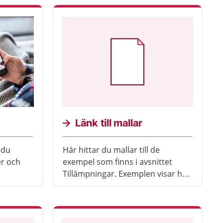
Länk till mallar
 du
Här hittar du mallar till de
er och
exempel som finns i avsnittet
Tillämpningar. Exemplen visar hur
det visuella uttrycket för 1177 kan
användas. De flesta exempel har
även länkar till mallar på
respektive sida där de visas.