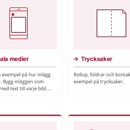
ala medier
Trycksaker
s exempel på hur inlägg
Rollup, foldrar och kontak
t. Bygg inläggen som
exempel på trycksaker.
med text till varje bild.
att ha en avslutande bild
ingen 1177-logotypen
ller med
tionslogotyperna
ionlogotyp.