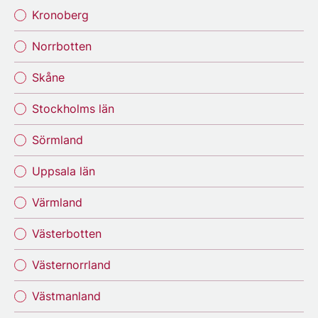
Kronoberg
Norrbotten
Skåne
Stockholms län
Sörmland
Uppsala län
Värmland
Västerbotten
Västernorrland
Västmanland