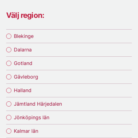
Välj region:
Blekinge
Dalarna
Gotland
Gävleborg
Halland
Jämtland Härjedalen
Jönköpings län
Kalmar län