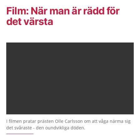
Film: När man är rädd för
det värsta
I filmen pratar prästen Olle Carlsson om att våga närma sig
det svåraste - den oundvikliga döden.