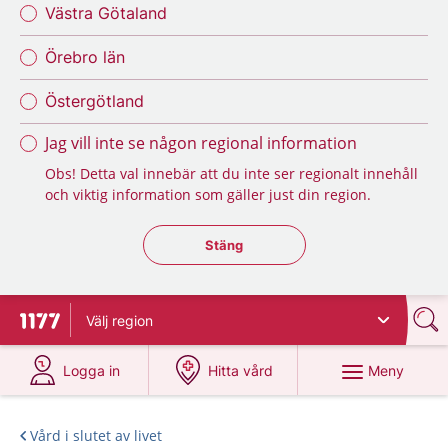
Västra Götaland
Örebro län
Östergötland
Jag vill inte se någon regional information
Obs! Detta val innebär att du inte ser regionalt innehåll
och viktig information som gäller just din region.
Stäng regionsväljaren
Stäng
Välj
region
Till startsidan för 1177
på 1177.se
på 1177.se
Meny
Logga in
Hitta vård
Vård i slutet av livet