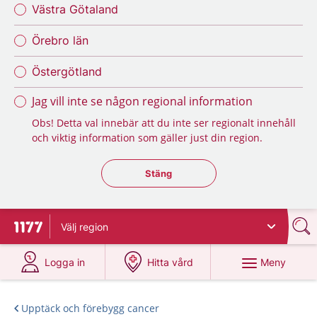
Västra Götaland
Örebro län
Östergötland
Jag vill inte se någon regional information
Obs! Detta val innebär att du inte ser regionalt innehåll
och viktig information som gäller just din region.
Stäng regionsväljaren
Stäng
Välj
region
Till startsidan för 1177
på 1177.se
på 1177.se
Meny
Logga in
Hitta vård
Upptäck och förebygg cancer