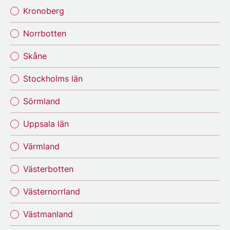
Kronoberg
Norrbotten
Skåne
Stockholms län
Sörmland
Uppsala län
Värmland
Västerbotten
Västernorrland
Västmanland