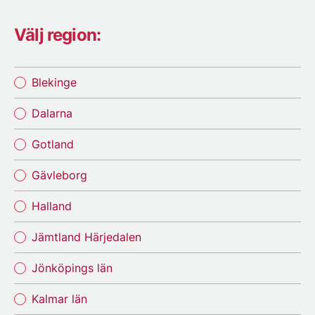
Välj region:
Blekinge
Dalarna
Gotland
Gävleborg
Halland
Jämtland Härjedalen
Jönköpings län
Kalmar län