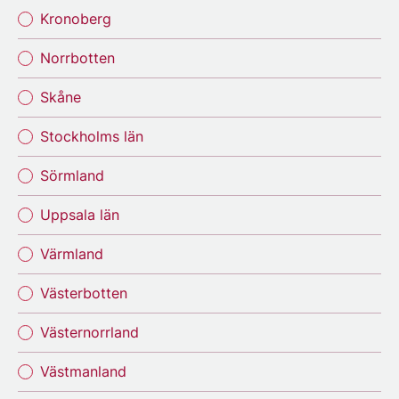
Kronoberg
Norrbotten
Skåne
Stockholms län
Sörmland
Uppsala län
Värmland
Västerbotten
Västernorrland
Västmanland