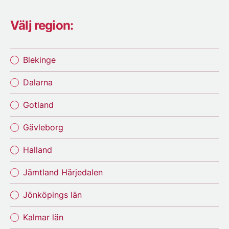
Välj region:
Blekinge
Dalarna
Gotland
Gävleborg
Halland
Jämtland Härjedalen
Jönköpings län
Kalmar län