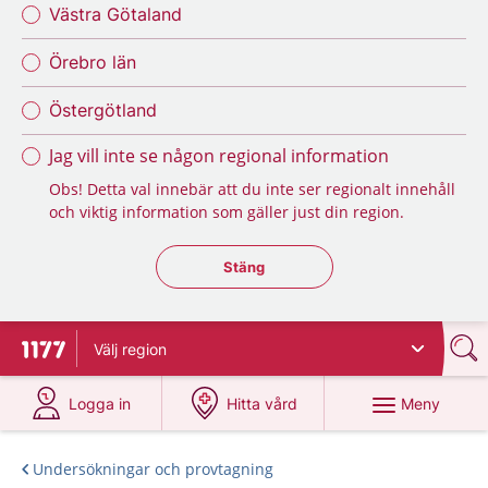
Västra Götaland
Örebro län
Östergötland
Jag vill inte se någon regional information
Obs! Detta val innebär att du inte ser regionalt innehåll
och viktig information som gäller just din region.
Stäng regionsväljaren
Stäng
Välj
region
Till startsidan för 1177
på 1177.se
på 1177.se
Meny
Logga in
Hitta vård
Undersökningar och provtagning