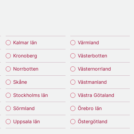
Kalmar län
Värmland
Kronoberg
Västerbotten
Norrbotten
Västernorrland
Skåne
Västmanland
Stockholms län
Västra Götaland
Sörmland
Örebro län
Uppsala län
Östergötland