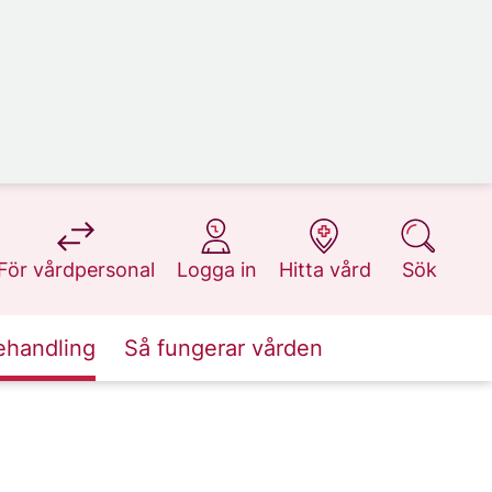
på 1177.se
på 1177.se
på 1177.se
på 1177.se
För vårdpersonal
Logga in
Hitta vård
Sök
ehandling
Så fungerar vården