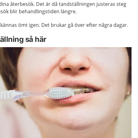
dina återbesök. Det är då tandställningen justeras steg
sök blir behandlingstiden längre.
t kännas ömt igen. Det brukar gå över efter några dagar.
ällning så här