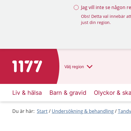
Jag vill inte se någon 
Obs! Detta val innebär att
just din region.
Till startsidan för 1177
Välj
region
Liv & hälsa
Barn & gravid
Olyckor & sk
Du är här:
Start
Undersökning & behandling
Tandv