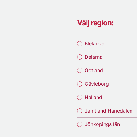
Välj region:
Blekinge
Dalarna
Gotland
Gävleborg
Halland
Jämtland Härjedalen
Jönköpings län