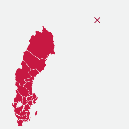
Stäng regionsvälj