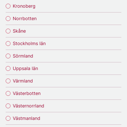
Kronoberg
Norrbotten
Skåne
Stockholms län
Sörmland
Uppsala län
Värmland
Västerbotten
Västernorrland
Västmanland