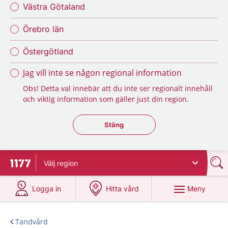
Västra Götaland
Örebro län
Östergötland
Jag vill inte se någon regional information
Obs! Detta val innebär att du inte ser regionalt innehåll
och viktig information som gäller just din region.
Stäng regionsväljaren
Stäng
Välj
region
Till startsidan för 1177
på 1177.se
på 1177.se
Meny
Logga in
Hitta vård
Tandvård