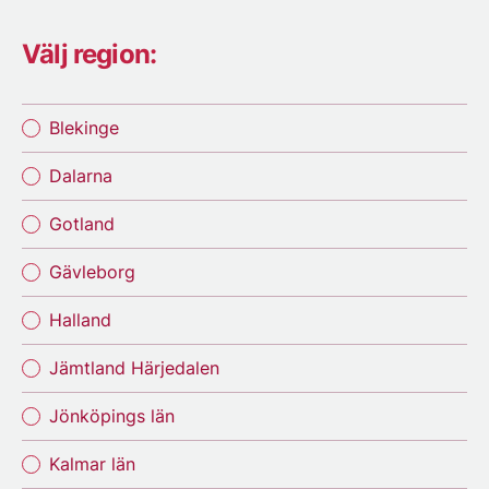
Välj region:
Blekinge
Dalarna
Gotland
Gävleborg
Halland
Jämtland Härjedalen
Jönköpings län
Kalmar län