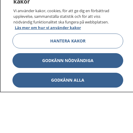
kakor
Vi använder kakor, cookies, för att ge dig en förbättrad
På 1177.se får du råd om hälsa och information om
upplevelse, sammanställa statistik och för att viss
sjukdomar och vilka mottagningar du kan kontakta.
nödvändig funktionalitet ska fungera på webbplatsen.
Logga in för att läsa din journal och göra dina
Läs mer om hur vi använder kakor
vårdärenden. Ring telefonnummer 1177 för
sjukvårdsrådgivning dygnet runt.
HANTERA KAKOR
1177 ger dig råd när du vill må bättre.
GODKÄNN NÖDVÄNDIGA
GODKÄNN ALLA
Visa inn
1177 på flera språk
Visa inn
Om 1177
Visa inn
Kontakt