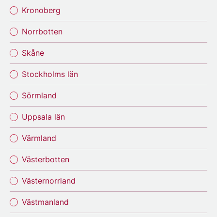
Kronoberg
Norrbotten
Skåne
Stockholms län
Sörmland
Uppsala län
Värmland
Västerbotten
Västernorrland
Västmanland