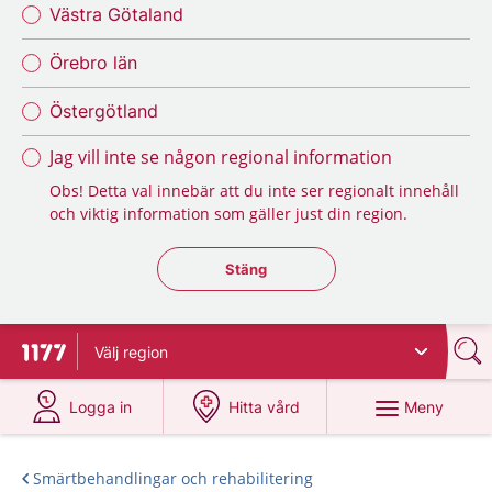
Västra Götaland
Örebro län
Östergötland
Jag vill inte se någon regional information
Obs! Detta val innebär att du inte ser regionalt innehåll
och viktig information som gäller just din region.
Stäng regionsväljaren
Stäng
Välj
region
Till startsidan för 1177
på 1177.se
på 1177.se
Meny
Logga in
Hitta vård
Smärtbehandlingar och rehabilitering