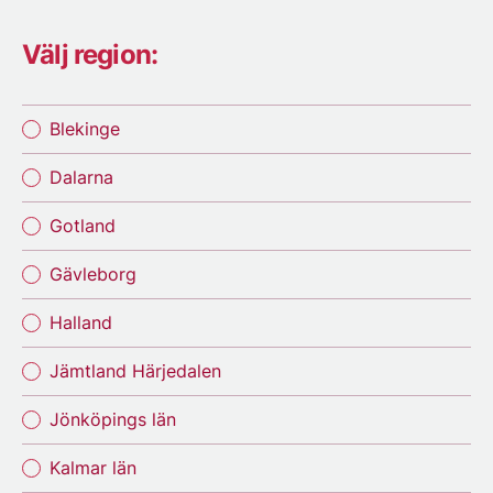
Välj region:
Blekinge
Dalarna
Gotland
Gävleborg
Halland
Jämtland Härjedalen
Jönköpings län
Kalmar län