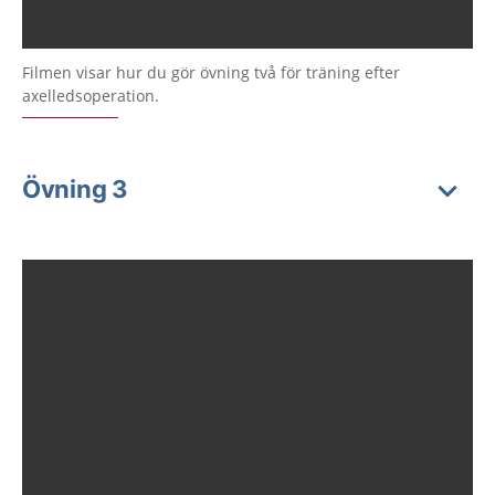
Filmen visar hur du gör övning två för träning efter
axelledsoperation.
Övning 3