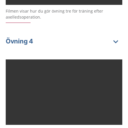
Filmen visar hur du gör övning tre för träning efter
axelledsoperation.
Övning 4