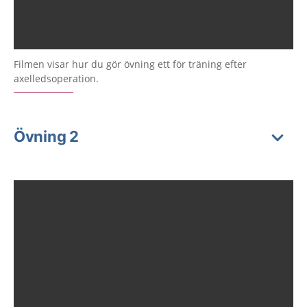
Filmen visar hur du gör övning ett för träning efter
axelledsoperation.
Övning 2