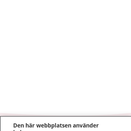
Den här webbplatsen använder
1177
–
tryggt om din hälsa och vård