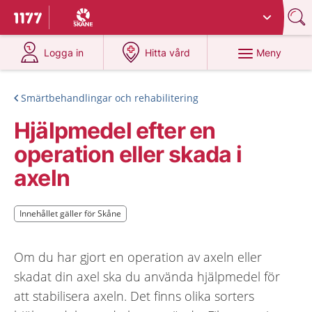
Du har valt region
Skåne
.
Till startsidan för 1177
på 1177.se
på 1177.se
Meny
Logga in
Hitta vård
Smärtbehandlingar och rehabilitering
Hjälpmedel efter en
operation eller skada i
axeln
Innehållet gäller för Skåne
Innehållet gäller för Skåne
Om du har gjort en operation av axeln eller
skadat din axel ska du använda hjälpmedel för
att stabilisera axeln. Det finns olika sorters