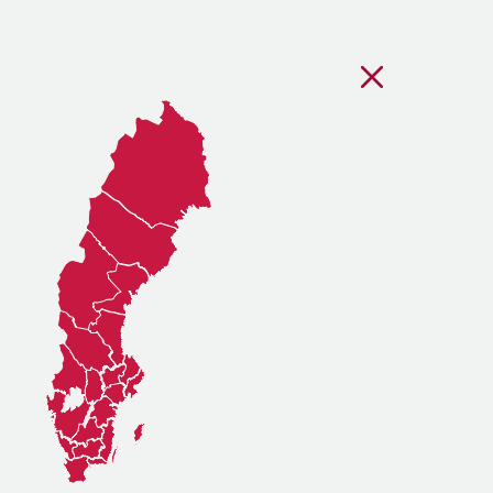
Stäng regionsvälj