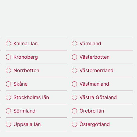
Kalmar län
Värmland
Kronoberg
Västerbotten
Norrbotten
Västernorrland
Skåne
Västmanland
Stockholms län
Västra Götaland
Sörmland
Örebro län
Uppsala län
Östergötland