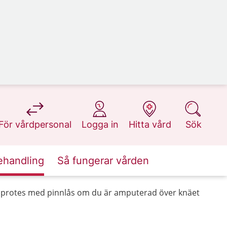
på 1177.se
på 1177.se
på 1177.se
på 1177.se
För vårdpersonal
Logga in
Hitta vård
Sök
ehandling
Så fungerar vården
n protes med pinnlås om du är amputerad över knäet