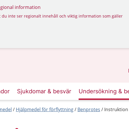
regional information
 du inte ser regionalt innehåll och viktig information som gäller
ador
Sjukdomar & besvär
Undersökning & b
medel
Hjälpmedel för förflyttning
Benprotes
Instruktio