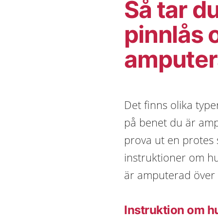
Så tar d
pinnlås 
amputer
Det finns olika type
på benet du är amp
prova ut en protes 
instruktioner om h
är amputerad över 
Instruktion om h