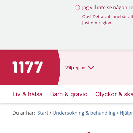
Jag vill inte se någon 
Obs! Detta val innebär att
just din region.
Till startsidan för 1177
Välj
region
Liv & hälsa
Barn & gravid
Olyckor & sk
Du är här:
Start
Undersökning & behandling
Hjälp