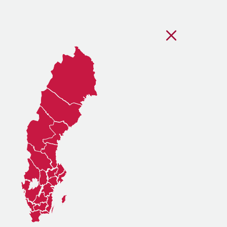
Stäng regionsvälj