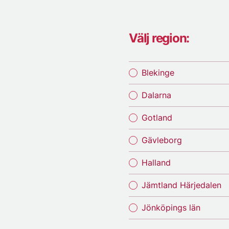
Välj region:
Blekinge
Dalarna
Gotland
Gävleborg
Halland
Jämtland Härjedalen
Jönköpings län