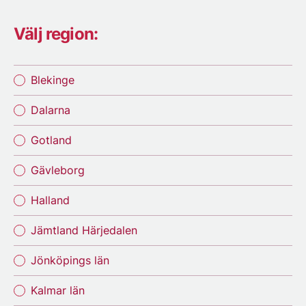
Välj region:
Blekinge
Dalarna
Gotland
Gävleborg
Halland
Jämtland Härjedalen
Jönköpings län
Kalmar län