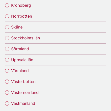
Kronoberg
Norrbotten
Skåne
Stockholms län
Sörmland
Uppsala län
Värmland
Västerbotten
Västernorrland
Västmanland