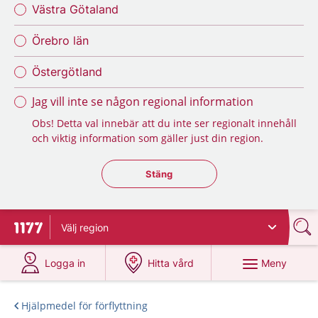
Västra Götaland
Örebro län
Östergötland
Jag vill inte se någon regional information
Obs! Detta val innebär att du inte ser regionalt innehåll
och viktig information som gäller just din region.
Stäng regionsväljaren
Stäng
Välj
region
Till startsidan för 1177
på 1177.se
på 1177.se
Meny
Logga in
Hitta vård
Hjälpmedel för förflyttning